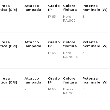
e resa
Attacco
Grado
Colore
Potenza
tica (CRI)
lampada
IP
finitura
nominale (W)
-
IP 65
Nero
3
RAL9004
e resa
Attacco
Grado
Colore
Potenza
tica (CRI)
lampada
IP
finitura
nominale (W)
-
IP 65
Nero
3
RAL9004
e resa
Attacco
Grado
Colore
Potenza
tica (CRI)
lampada
IP
finitura
nominale (W)
-
IP 65
Bianco
3
RAL9003