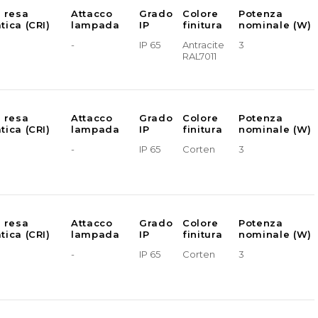
e resa
Attacco
Grado
Colore
Potenza
tica (CRI)
lampada
IP
finitura
nominale (W)
-
IP 65
Antracite
3
RAL7011
e resa
Attacco
Grado
Colore
Potenza
tica (CRI)
lampada
IP
finitura
nominale (W)
-
IP 65
Corten
3
e resa
Attacco
Grado
Colore
Potenza
tica (CRI)
lampada
IP
finitura
nominale (W)
-
IP 65
Corten
3