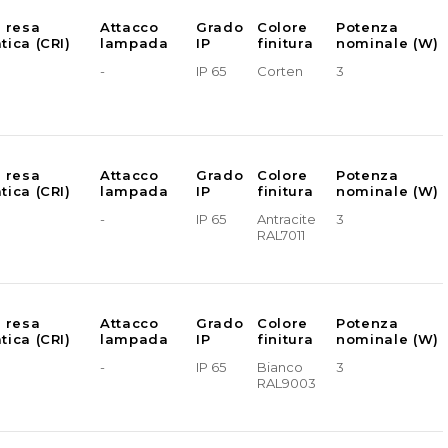
e resa
Attacco
Grado
Colore
Potenza
tica (CRI)
lampada
IP
finitura
nominale (W)
-
IP 65
Corten
3
e resa
Attacco
Grado
Colore
Potenza
tica (CRI)
lampada
IP
finitura
nominale (W)
-
IP 65
Antracite
3
RAL7011
e resa
Attacco
Grado
Colore
Potenza
tica (CRI)
lampada
IP
finitura
nominale (W)
-
IP 65
Bianco
3
RAL9003