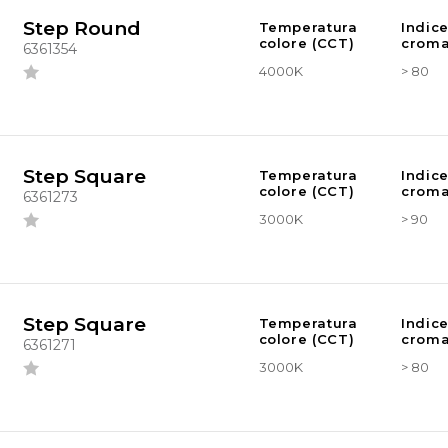
Step Round
Temperatura
Indic
colore (CCT)
croma
6361354
4000K
> 80
Step Square
Temperatura
Indic
colore (CCT)
croma
6361273
3000K
> 90
Step Square
Temperatura
Indic
colore (CCT)
croma
6361271
3000K
> 80