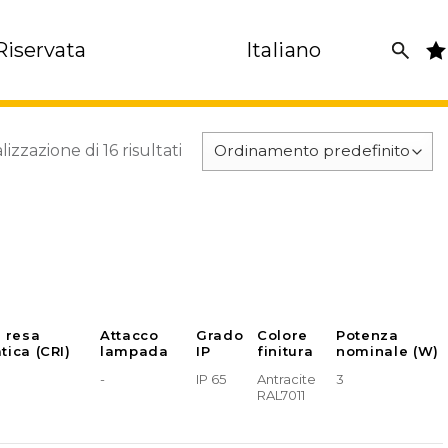
Riservata
Italiano
lizzazione di 16 risultati
e resa
Attacco
Grado
Colore
Potenza
tica (CRI)
lampada
IP
finitura
nominale (W)
-
IP 65
Antracite
3
RAL7011