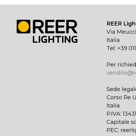
REER Light
Via Meucci
Italia
Tel: +39 01
Per richied
vendite@r
Sede legal
Corso Re U
Italia
P.IVA: 134
Capitale so
PEC: reerli