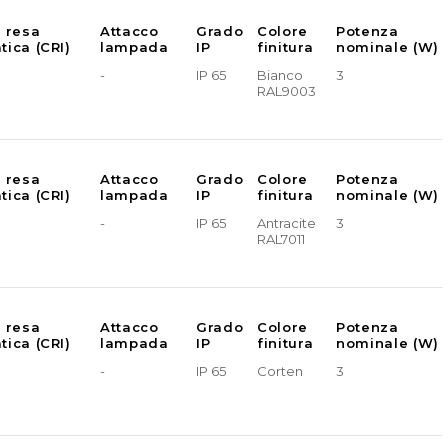
e resa
Attacco
Grado
Colore
Potenza
tica (CRI)
lampada
IP
finitura
nominale (W)
-
IP 65
Bianco
3
RAL9003
e resa
Attacco
Grado
Colore
Potenza
tica (CRI)
lampada
IP
finitura
nominale (W)
-
IP 65
Antracite
3
RAL7011
e resa
Attacco
Grado
Colore
Potenza
tica (CRI)
lampada
IP
finitura
nominale (W)
-
IP 65
Corten
3