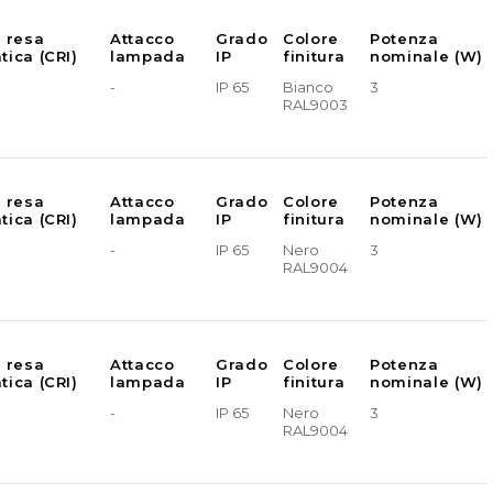
e resa
Attacco
Grado
Colore
Potenza
tica (CRI)
lampada
IP
finitura
nominale (W)
-
IP 65
Bianco
3
RAL9003
e resa
Attacco
Grado
Colore
Potenza
tica (CRI)
lampada
IP
finitura
nominale (W)
-
IP 65
Nero
3
RAL9004
e resa
Attacco
Grado
Colore
Potenza
tica (CRI)
lampada
IP
finitura
nominale (W)
-
IP 65
Nero
3
RAL9004