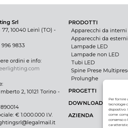
ing Srl
PRODOTTI
 77, 10040 Leinì (TO) -
Apparecchi da interni
Apparecchi da esterni
1 996 9833
Lampade LED
Lampade non LED
ere ordini e info:
Tubi LED
eerlighting.com
Spine Prese Multipres
Prolunghe
e:
PROGETTI
mberto 2, 10121 Torino -
Per fornire 
DOWNLOAD
tecnologie c
31890014
dispositivo.
ciale: € 1.000.000 I.V.
come: compo
AZIENDA
consenso o 
ghtingsrl@legalmail.it
caratteristi