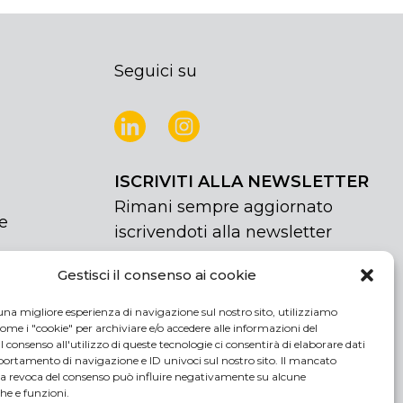
Seguici su
ISCRIVITI ALLA NEWSLETTER
Rimani sempre aggiornato
e
iscrivendoti alla newsletter
Gestisci il consenso ai cookie
NEWSLETTER
If
Iscriviti
you
una migliore esperienza di navigazione sul nostro sito, utilizziamo
are
Acconsento al trattamento dei miei
ome i "cookie" per archiviare e/o accedere alle informazioni del
human,
 Il consenso all'utilizzo di queste tecnologie ci consentirà di elaborare dati
dati personali
rtamento di navigazione e ID univoci sul nostro sito. Il mancato
leave
la revoca del consenso può influire negativamente su alcune
this
che e funzioni.