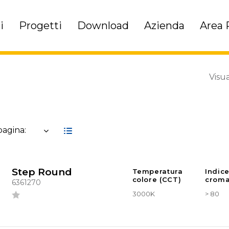
i
Progetti
Download
Azienda
Area 
Visua
 pagina:
Step Round
Temperatura
Indic
colore (CCT)
croma
6361270
3000K
> 80