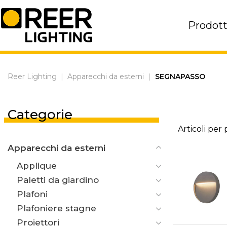
Skip
to
Prodott
content
Reer Lighting
|
Apparecchi da esterni
|
SEGNAPASSO
Categorie
Articoli per
Apparecchi da esterni
Applique
Paletti da giardino
Plafoni
Plafoniere stagne
Proiettori