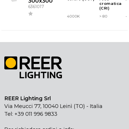
300x300
cromatica
6361017
(CRI)
4000K
> 80
-
REER Lighting Srl
Via Meucci 77, 10040 Leinì (TO) - Italia
Tel: +39 011 996 9833