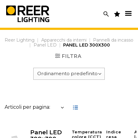
Skip
to
content
Reer Lighting
|
Apparecchi da interni
|
Pannelli da incasso
|
Panel LED
|
PANEL LED 300X300
FILTRA
Articoli per pagina:
Panel LED
Temperatura
Indice
A
colore (CCT)
resa
l