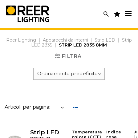
Skip
to
content
Reer Lighting
|
Apparecchi da interni
|
Strip LED
|
Strip
LED 2835
|
STRIP LED 2835 8MM
FILTRA
Articoli per pagina:
Strip LED
Temperatura
Indice
A
colore (CCT)
resa
l