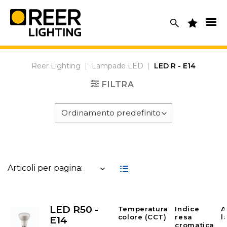
Skip
to
content
Reer Lighting
|
Lampade LED
|
LED R - E14
FILTRA
Articoli per pagina:
LED R50 -
Temperatura
Indice
A
colore (CCT)
resa
l
E14
cromatica