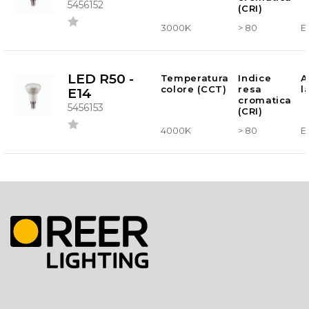
5456152
(CRI)
3000K
> 80
E
LED R50 -
Temperatura
Indice
A
colore (CCT)
resa
l
E14
cromatica
5456153
(CRI)
4000K
> 80
E