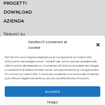
PROGETTI
DOWNLOAD
AZIENDA
Seguici su
Gestisci il consenso ai
cookie
Per fornire una migliore esperienza di navigazione sul nostro sito,
utilizziamo tecnologie come i "cookie" per archiviare e/o accedere alle
ISCRIVITI ALLA NEWSLETTER
informazioni del dispositivo. Il consenso all'utilizzo di queste tecnologie
Rimani sempre aggiornato iscrivendoti alla
ci consentirà di elaborare dati come: comportamento di navigazione e
ID univoci sul nostro sito. Il mancato consenso o la revoca del consenso
newsletter
può influire negativamente su alcune caratteristiche e funzioni.
NEWSLETTER
If
Accetto
you
are
Acconsento al trattamento dei miei dati personali
Nego
human,