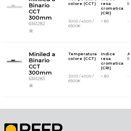
colore (CCT)
resa
l
Binario
cromatica
CCT
(CRI)
300mm
3000 / 4000 /
> 80
-
6361282
6500K
Miniled a
Temperatura
Indice
A
colore (CCT)
resa
l
Binario
cromatica
CCT
(CRI)
300mm
3000 / 4000 /
> 80
-
6361283
6500K