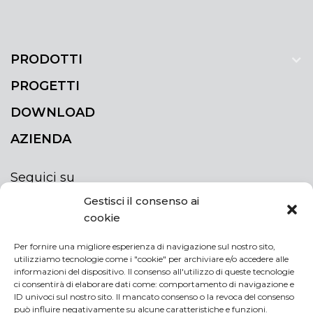
PRODOTTI
PROGETTI
DOWNLOAD
AZIENDA
Seguici su
Gestisci il consenso ai
cookie
Per fornire una migliore esperienza di navigazione sul nostro sito,
utilizziamo tecnologie come i "cookie" per archiviare e/o accedere alle
ISCRIVITI ALLA NEWSLETTER
informazioni del dispositivo. Il consenso all'utilizzo di queste tecnologie
Rimani sempre aggiornato iscrivendoti alla
ci consentirà di elaborare dati come: comportamento di navigazione e
ID univoci sul nostro sito. Il mancato consenso o la revoca del consenso
newsletter
può influire negativamente su alcune caratteristiche e funzioni.