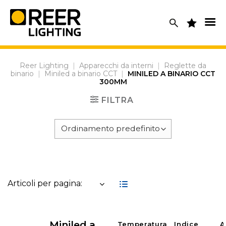
Skip
to
content
Reer Lighting
|
Apparecchi da interni
|
Reglette da
binario
|
Miniled a binario CCT
|
MINILED A BINARIO CCT
300MM
FILTRA
Articoli per pagina:
Miniled a
Temperatura
Indice
A