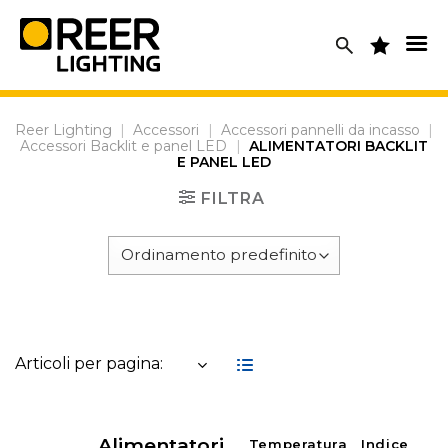
Skip
to
content
Reer Lighting
|
Accessori
|
Accessori pannelli da incasso
|
Accessori Backlit e panel LED
|
ALIMENTATORI BACKLIT
E PANEL LED
FILTRA
Articoli per pagina:
Alimentatori
Temperatura
Indice