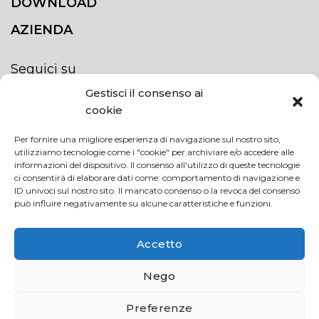
DOWNLOAD
AZIENDA
Seguici su
Gestisci il consenso ai
cookie
Per fornire una migliore esperienza di navigazione sul nostro sito,
utilizziamo tecnologie come i "cookie" per archiviare e/o accedere alle
ISCRIVITI ALLA NEWSLETTER
informazioni del dispositivo. Il consenso all'utilizzo di queste tecnologie
Rimani sempre aggiornato iscrivendoti alla
ci consentirà di elaborare dati come: comportamento di navigazione e
ID univoci sul nostro sito. Il mancato consenso o la revoca del consenso
newsletter
può influire negativamente su alcune caratteristiche e funzioni.
NEWSLETTER
If
Accetto
you
are
Acconsento al trattamento dei miei dati personali
Nego
human,
leave
Preferenze