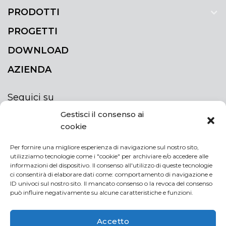
PRODOTTI
PROGETTI
DOWNLOAD
AZIENDA
Seguici su
Gestisci il consenso ai
cookie
Per fornire una migliore esperienza di navigazione sul nostro sito,
utilizziamo tecnologie come i "cookie" per archiviare e/o accedere alle
ISCRIVITI ALLA NEWSLETTER
informazioni del dispositivo. Il consenso all'utilizzo di queste tecnologie
Rimani sempre aggiornato iscrivendoti alla
ci consentirà di elaborare dati come: comportamento di navigazione e
ID univoci sul nostro sito. Il mancato consenso o la revoca del consenso
newsletter
può influire negativamente su alcune caratteristiche e funzioni.
NEWSLETTER
If
Accetto
you