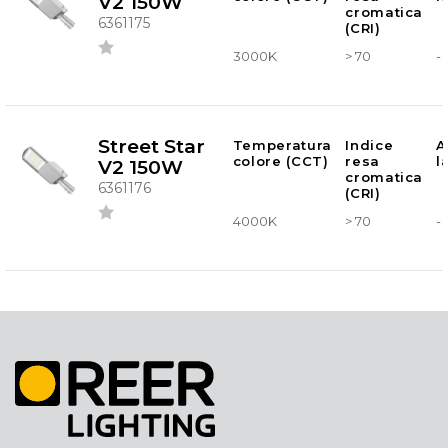
V2 150W
cromatica
6361175
(CRI)
3000K
> 70
-
Street Star
Temperatura
Indice
A
colore (CCT)
resa
l
V2 150W
cromatica
6361176
(CRI)
4000K
> 70
-