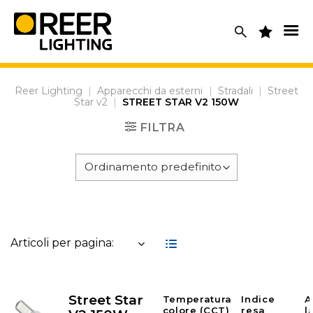
Skip
to
content
Reer Lighting
|
Apparecchi da esterni
|
Stradali
|
Street
Star v2
|
STREET STAR V2 150W
FILTRA
Articoli per pagina:
Street Star
Temperatura
Indice
A
colore (CCT)
resa
l