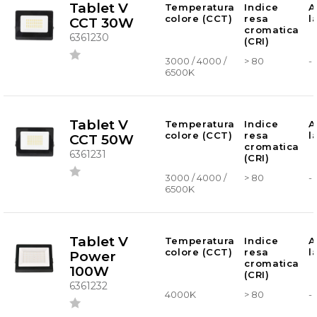
Tablet V
Temperatura
Indice
A
colore (CCT)
resa
l
CCT 30W
cromatica
6361230
(CRI)
3000 / 4000 /
> 80
-
6500K
Tablet V
Temperatura
Indice
A
colore (CCT)
resa
l
CCT 50W
cromatica
6361231
(CRI)
3000 / 4000 /
> 80
-
6500K
Tablet V
Temperatura
Indice
A
colore (CCT)
resa
l
Power
cromatica
100W
(CRI)
6361232
4000K
> 80
-