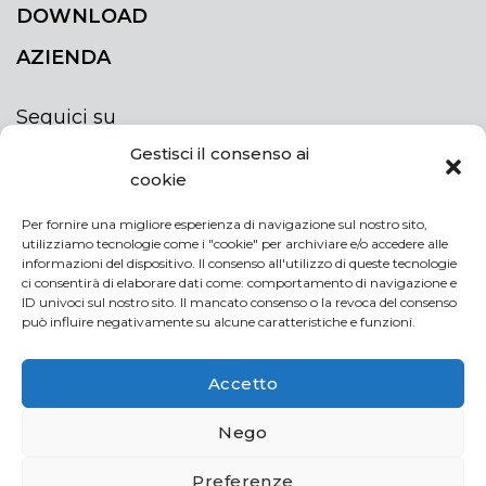
DOWNLOAD
AZIENDA
Seguici su
Gestisci il consenso ai
cookie
Per fornire una migliore esperienza di navigazione sul nostro sito,
utilizziamo tecnologie come i "cookie" per archiviare e/o accedere alle
ISCRIVITI ALLA NEWSLETTER
informazioni del dispositivo. Il consenso all'utilizzo di queste tecnologie
Rimani sempre aggiornato iscrivendoti alla
ci consentirà di elaborare dati come: comportamento di navigazione e
ID univoci sul nostro sito. Il mancato consenso o la revoca del consenso
newsletter
può influire negativamente su alcune caratteristiche e funzioni.
NEWSLETTER
If
Accetto
you
are
Acconsento al trattamento dei miei dati personali
Nego
human,
leave
Preferenze