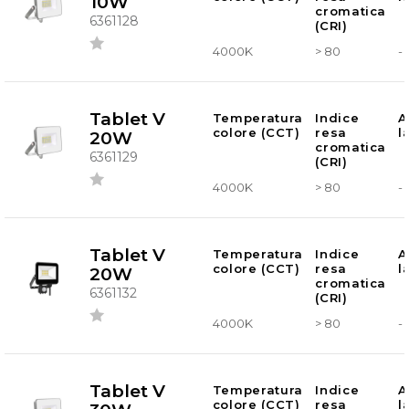
10W
cromatica
6361128
(CRI)
4000K
> 80
-
Tablet V
Temperatura
Indice
A
colore (CCT)
resa
l
20W
cromatica
6361129
(CRI)
4000K
> 80
-
Tablet V
Temperatura
Indice
A
colore (CCT)
resa
l
20W
cromatica
6361132
(CRI)
4000K
> 80
-
Tablet V
Temperatura
Indice
A
colore (CCT)
resa
l