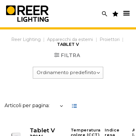
Skip
to
content
Reer Lighting
|
Apparecchi da esterni
|
Proiettori
|
TABLET V
FILTRA
Articoli per pagina:
Tablet V
Temperatura
Indice
A
colore (CCT)
resa
l