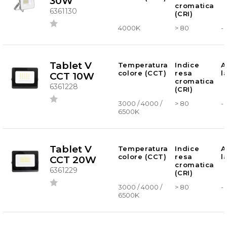
30W
cromatica
6361130
(CRI)
4000K
> 80
-
Tablet V
Temperatura
Indice
A
colore (CCT)
resa
l
CCT 10W
cromatica
6361228
(CRI)
3000 / 4000 /
> 80
-
6500K
Tablet V
Temperatura
Indice
A
colore (CCT)
resa
l
CCT 20W
cromatica
6361229
(CRI)
3000 / 4000 /
> 80
-
6500K