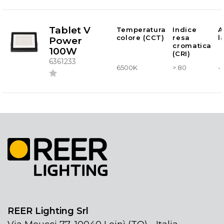
Tablet V
Temperatura
Indice
A
colore (CCT)
resa
l
Power
cromatica
100W
(CRI)
6361233
6500K
> 80
-
REER Lighting Srl