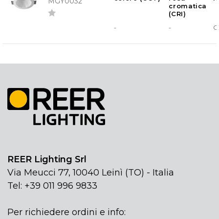
MGY0032
cromatica
(CRI)
-
-
G
REER Lighting Srl
Via Meucci 77, 10040 Leinì (TO) - Italia
Tel: +39 011 996 9833
Per richiedere ordini e info: