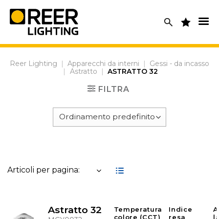
Skip
to
content
Reer Lighting
|
Apparecchi da interni
|
Gessi - da incasso
|
Astratto
|
ASTRATTO 32
FILTRA
Articoli per pagina:
Astratto 32
Temperatura
Indice
A
colore (CCT)
resa
l