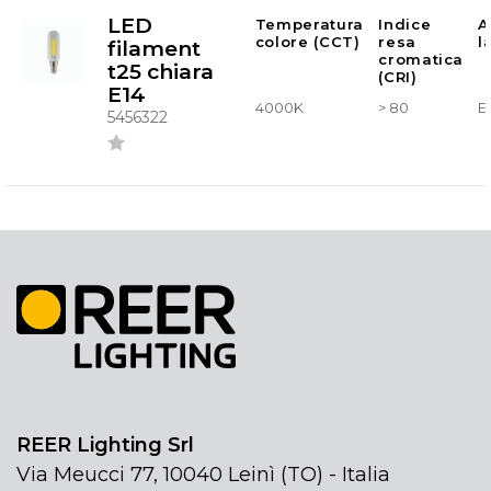
LED
Temperatura
Indice
A
colore (CCT)
resa
l
filament
cromatica
t25 chiara
(CRI)
E14
4000K
> 80
E
5456322
REER Lighting Srl
Via Meucci 77, 10040 Leinì (TO) - Italia