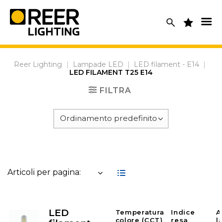
Skip
to
content
Reer Lighting
|
Lampade LED
|
LED filament - E14
|
LED FILAMENT T25 E14
FILTRA
Articoli per pagina:
LED
Temperatura
Indice
A
colore (CCT)
resa
l