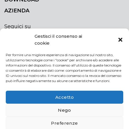
AZIENDA
Seguici su
Gestisci il consenso ai
cookie
Per fornire una migliore esperienza di navigazione sul nostro sito,
utilizziamo tecnologie come i "cookie" per archiviare e/o accedere alle
ISCRIVITI ALLA NEWSLETTER
informazioni del dispositivo. Il consenso all'utilizzo di queste tecnologie
Rimani sempre aggiornato iscrivendoti alla
ci consentirà di elaborare dati come: comportamento di navigazione e
ID univoci sul nostro sito. Il mancato consenso o la revoca del consenso
newsletter
può influire negativamente su alcune caratteristiche e funzioni.
NEWSLETTER
If
Accetto
you
are
Acconsento al trattamento dei miei dati personali
Nego
human,
leave
Preferenze
this