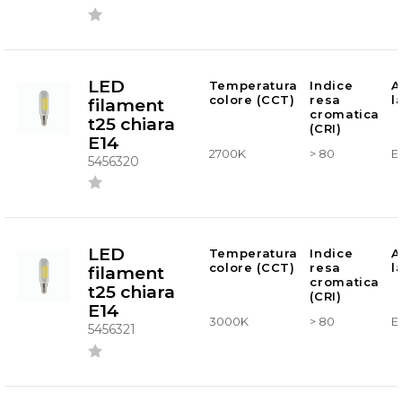
LED
Temperatura
Indice
A
colore (CCT)
resa
l
filament
cromatica
t25 chiara
(CRI)
E14
2700K
> 80
E
5456320
LED
Temperatura
Indice
A
colore (CCT)
resa
l
filament
cromatica
t25 chiara
(CRI)
E14
3000K
> 80
E
5456321