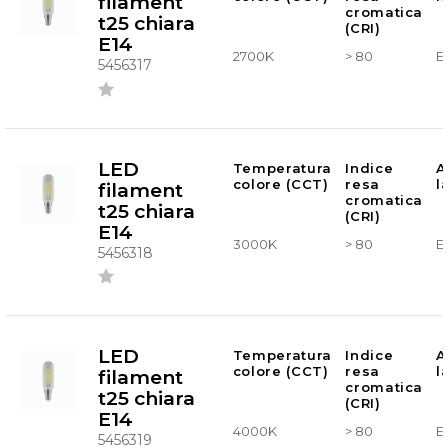
filament
cromatica
t25 chiara
(CRI)
E14
2700K
> 80
E
5456317
LED
Temperatura
Indice
A
colore (CCT)
resa
l
filament
cromatica
t25 chiara
(CRI)
E14
3000K
> 80
E
5456318
LED
Temperatura
Indice
A
colore (CCT)
resa
l
filament
cromatica
t25 chiara
(CRI)
E14
4000K
> 80
E
5456319