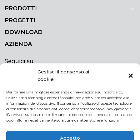
PRODOTTI
PROGETTI
DOWNLOAD
AZIENDA
Seguici su
Gestisci il consenso ai
cookie
Per fornire una migliore esperienza di navigazione sul nostro sito,
utilizziamo tecnologie come i "cookie" per archiviare e/o accedere alle
ISCRIVITI ALLA NEWSLETTER
informazioni del dispositivo. Il consenso all'utilizzo di queste tecnologie
Rimani sempre aggiornato iscrivendoti alla
ci consentirà di elaborare dati come: comportamento di navigazione e
ID univoci sul nostro sito. Il mancato consenso o la revoca del consenso
newsletter
può influire negativamente su alcune caratteristiche e funzioni.
NEWSLETTER
If
Accetto