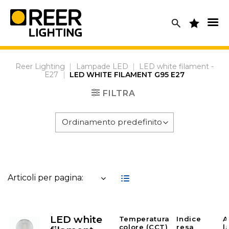
Skip
to
content
Reer Lighting
|
Lampade LED
|
LED white filament -
E27
|
LED WHITE FILAMENT G95 E27
FILTRA
Articoli per pagina:
LED white
Temperatura
Indice
A
colore (CCT)
resa
l