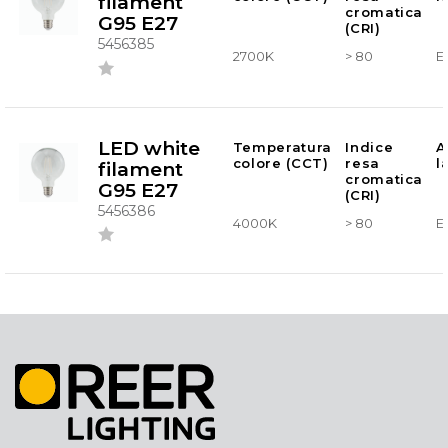
filament
cromatica
G95 E27
(CRI)
5456385
2700K
> 80
E
LED white
Temperatura
Indice
A
colore (CCT)
resa
l
filament
cromatica
G95 E27
(CRI)
5456386
4000K
> 80
E