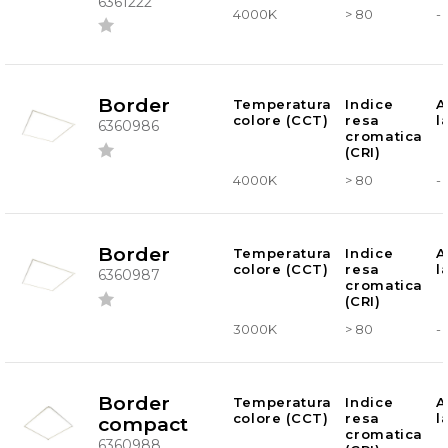
6361222
4000K
> 80
-
Border
Temperatura
Indice
A
colore (CCT)
resa
l
6360986
cromatica
(CRI)
4000K
> 80
-
Border
Temperatura
Indice
A
colore (CCT)
resa
l
6360987
cromatica
(CRI)
3000K
> 80
-
Border
Temperatura
Indice
A
colore (CCT)
resa
l
compact
cromatica
6360988