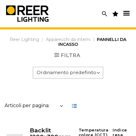
Skip
to
content
Reer Lighting
|
Apparecchi da interni
|
PANNELLI DA
INCASSO
FILTRA
Articoli per pagina:
Backlit
Temperatura
Indice
colore (CCT)
resa