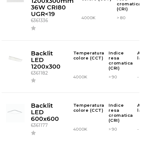
1200x300mm
cromatic
36W CRI80
(CRI)
UGR<19
4000K
> 80
6361336
Backlit
Temperatura
Indice
A
colore (CCT)
resa
l
LED
cromatica
1200x300
(CRI)
6361182
4000K
> 90
-
Backlit
Temperatura
Indice
A
colore (CCT)
resa
l
LED
cromatica
600x600
(CRI)
6361177
4000K
> 90
-