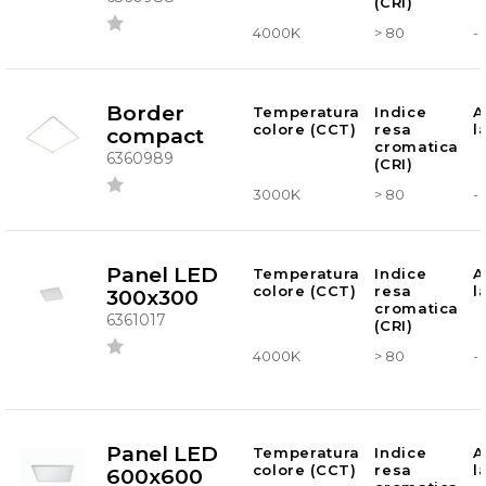
(CRI)
4000K
> 80
-
Border
Temperatura
Indice
A
colore (CCT)
resa
l
compact
cromatica
6360989
(CRI)
3000K
> 80
-
Panel LED
Temperatura
Indice
A
colore (CCT)
resa
l
300x300
cromatica
6361017
(CRI)
4000K
> 80
-
Panel LED
Temperatura
Indice
A
colore (CCT)
resa
l
600x600