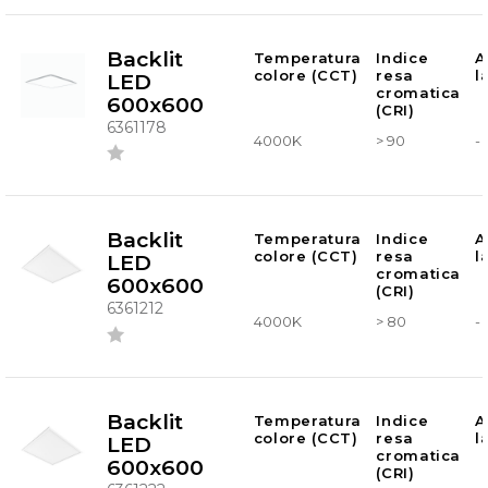
Backlit
Temperatura
Indice
A
colore (CCT)
resa
l
LED
cromatica
600x600
(CRI)
6361178
4000K
> 90
-
Backlit
Temperatura
Indice
A
colore (CCT)
resa
l
LED
cromatica
600x600
(CRI)
6361212
4000K
> 80
-
Backlit
Temperatura
Indice
A
colore (CCT)
resa
l
LED
cromatica
600x600
(CRI)