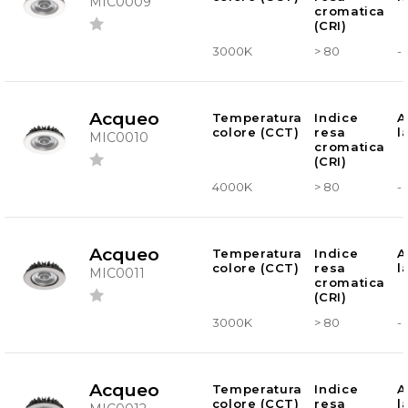
MIC0009
cromatica
(CRI)
3000K
> 80
-
Acqueo
Temperatura
Indice
A
colore (CCT)
resa
l
MIC0010
cromatica
(CRI)
4000K
> 80
-
Acqueo
Temperatura
Indice
A
colore (CCT)
resa
l
MIC0011
cromatica
(CRI)
3000K
> 80
-
Acqueo
Temperatura
Indice
A
colore (CCT)
resa
l