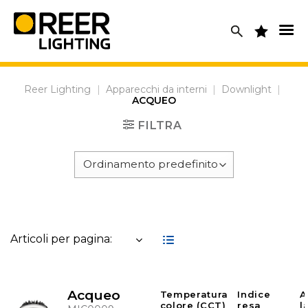
Skip
to
content
Reer Lighting
|
Apparecchi da interni
|
Downlight
|
ACQUEO
FILTRA
Articoli per pagina:
Acqueo
Temperatura
Indice
A
colore (CCT)
resa
l