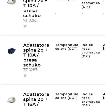
spina 2p +
cromatica
T 10A /
(CRI)
presa
-
-
-
schuko
7310263
Adattatore
Temperatura
Indice
A
colore (CCT)
resa
l
spina 2p +
cromatica
T 10A /
(CRI)
presa
-
-
-
schuko
7310287
Adattatore
Temperatura
Indice
A
colore (CCT)
resa
l
spina 2p +
cromatica
T 16A /
(CRI)