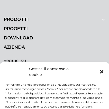
PRODOTTI
PROGETTI
DOWNLOAD
AZIENDA
Seguici su
Gestisci il consenso ai
cookie
Per fornire una migliore esperienza di navigazione sul nostro sito,
utilizziamo tecnologie come i "cookie" per archiviare e/o accedere alle
ISCRIVITI ALLA NEWSLETTER
informazioni del dispositivo. Il consenso all'utilizzo di queste tecnologie
Rimani sempre aggiornato iscrivendoti alla
ci consentirà di elaborare dati come: comportamento di navigazione e
ID univoci sul nostro sito. Il mancato consenso o la revoca del consenso
newsletter
può influire negativamente su alcune caratteristiche e funzioni.