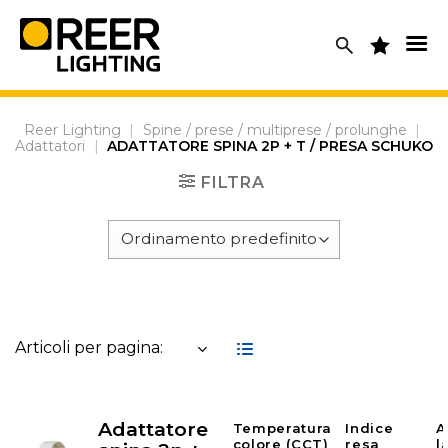
Skip
to
content
Reer Lighting
|
Spine / prese / multiprese / prolunghe
|
Adattatori
|
ADATTATORE SPINA 2P + T / PRESA SCHUKO
FILTRA
Articoli per pagina:
Adattatore
Temperatura
Indice
A
colore (CCT)
resa
l