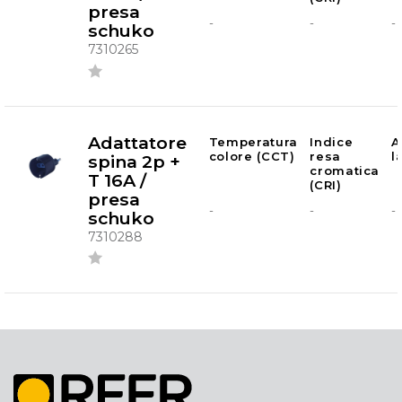
presa
-
-
-
schuko
7310265
Adattatore
Temperatura
Indice
A
colore (CCT)
resa
l
spina 2p +
cromatica
T 16A /
(CRI)
presa
-
-
-
schuko
7310288