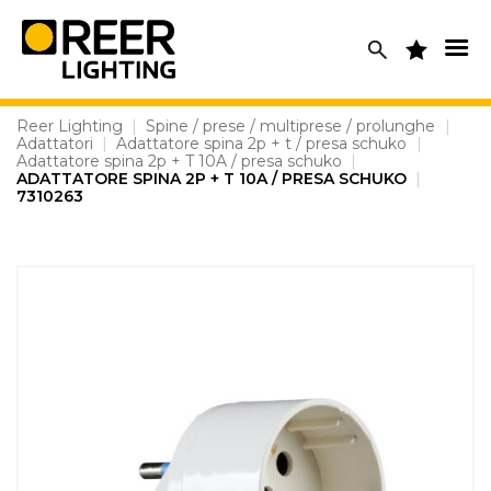
Skip
to
content
Reer Lighting
|
Spine / prese / multiprese / prolunghe
|
Adattatori
|
Adattatore spina 2p + t / presa schuko
|
Adattatore spina 2p + T 10A / presa schuko
|
ADATTATORE SPINA 2P + T 10A / PRESA SCHUKO
|
7310263