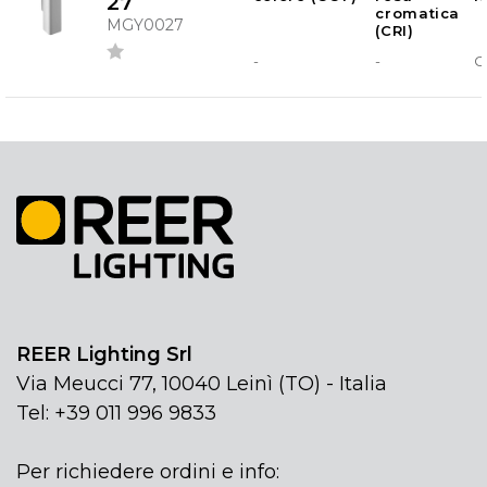
27
cromatica
MGY0027
(CRI)
-
-
G
REER Lighting Srl
Via Meucci 77, 10040 Leinì (TO) - Italia
Tel: +39 011 996 9833
Per richiedere ordini e info: