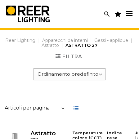
Skip
to
content
Reer Lighting
|
Apparecchi da interni
|
Gessi - applique
|
Astratto
|
ASTRATTO 27
FILTRA
Articoli per pagina:
Astratto
Temperatura
Indice
A
colore (CCT)
resa
l