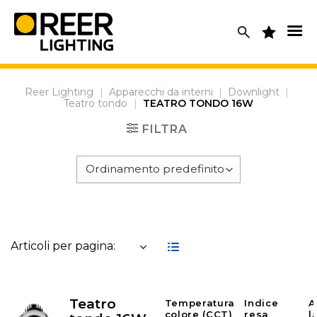
Skip
to
content
Reer Lighting
|
Apparecchi da interni
|
Downlight
|
Teatro tondo
|
TEATRO TONDO 16W
FILTRA
Articoli per pagina:
Teatro
Temperatura
Indice
A
colore (CCT)
resa
l