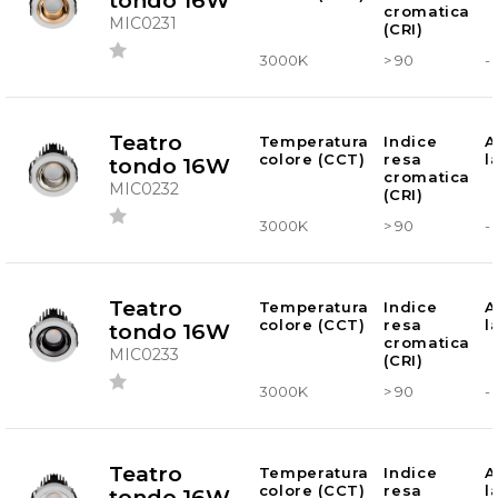
tondo 16W
cromatica
MIC0231
(CRI)
3000K
> 90
-
Teatro
Temperatura
Indice
A
colore (CCT)
resa
l
tondo 16W
cromatica
MIC0232
(CRI)
3000K
> 90
-
Teatro
Temperatura
Indice
A
colore (CCT)
resa
l
tondo 16W
cromatica
MIC0233
(CRI)
3000K
> 90
-
Teatro
Temperatura
Indice
A
colore (CCT)
resa
l
tondo 16W