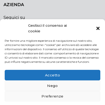
AZIENDA
Seguici su
Gestisci il consenso ai
cookie
Per fornire una migliore esperienza di navigazione sul nostro sito,
utilizziamo tecnologie come i "cookie" per archiviare e/o accedere alle
ISCRIVITI ALLA NEWSLETTER
informazioni del dispositivo. Il consenso all'utilizzo di queste tecnologie
Rimani sempre aggiornato iscrivendoti alla
ci consentirà di elaborare dati come: comportamento di navigazione e
ID univoci sul nostro sito. Il mancato consenso o la revoca del consenso
newsletter
può influire negativamente su alcune caratteristiche e funzioni.
NEWSLETTER
If
Accetto
you
are
Acconsento al trattamento dei miei dati personali
Nego
human,
leave
Preferenze
this