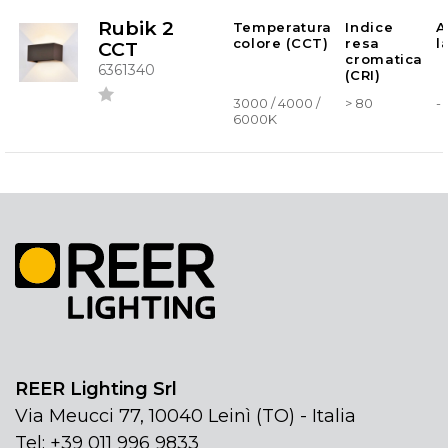
Rubik 2
Temperatura
Indice
A
colore (CCT)
resa
l
CCT
cromatica
6361340
(CRI)
3000 / 4000 /
> 80
-
6000K
REER Lighting Srl
Via Meucci 77, 10040 Leinì (TO) - Italia
Tel: +39 011 996 9833