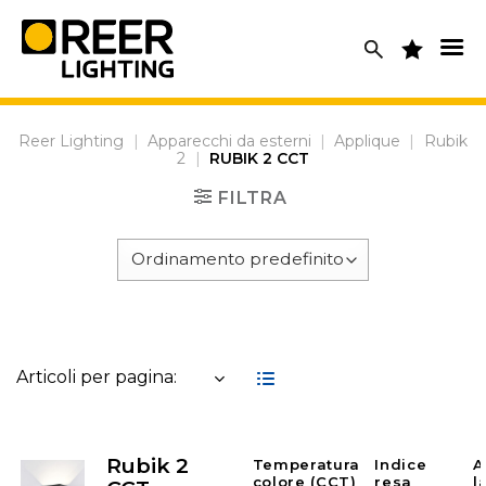
Skip
to
content
Reer Lighting
|
Apparecchi da esterni
|
Applique
|
Rubik
2
|
RUBIK 2 CCT
FILTRA
Articoli per pagina:
Rubik 2
Temperatura
Indice
A
colore (CCT)
resa
l