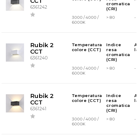
CCT
cromatica
6361242
(CRI)
3000 / 4000 /
> 80
-
6000K
Rubik 2
Temperatura
Indice
A
colore (CCT)
resa
l
CCT
cromatica
6361240
(CRI)
3000 / 4000 /
> 80
-
6000K
Rubik 2
Temperatura
Indice
A
colore (CCT)
resa
l
CCT
cromatica
6361241
(CRI)
3000 / 4000 /
> 80
-
6000K