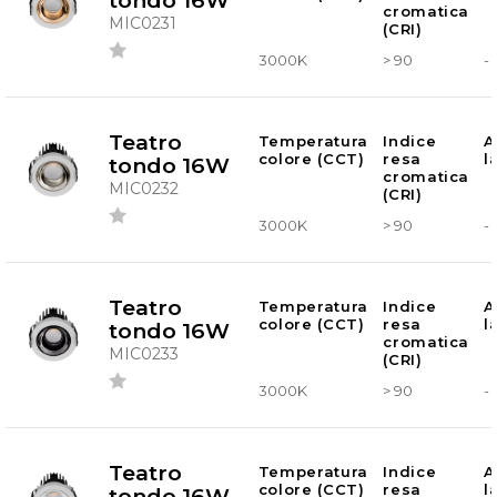
tondo 16W
cromatica
MIC0231
(CRI)
3000K
> 90
-
Teatro
Temperatura
Indice
A
colore (CCT)
resa
l
tondo 16W
cromatica
MIC0232
(CRI)
3000K
> 90
-
Teatro
Temperatura
Indice
A
colore (CCT)
resa
l
tondo 16W
cromatica
MIC0233
(CRI)
3000K
> 90
-
Teatro
Temperatura
Indice
A
colore (CCT)
resa
l
tondo 16W