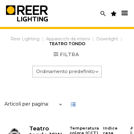
Skip
to
content
Reer Lighting
|
Apparecchi da interni
|
Downlight
|
TEATRO TONDO
FILTRA
Articoli per pagina:
Teatro
Temperatura
Indice
A
colore (CCT)
resa
l