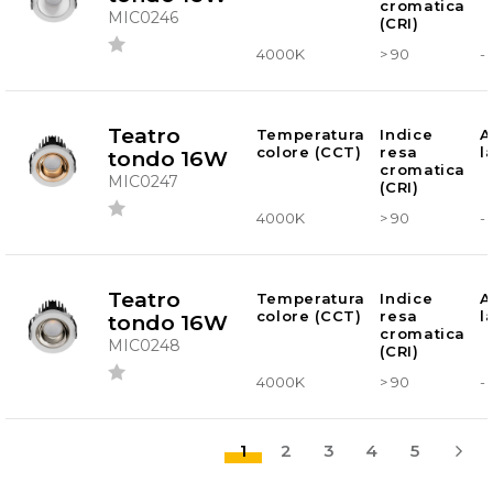
cromatica
MIC0246
(CRI)
4000K
> 90
-
Teatro
Temperatura
Indice
A
colore (CCT)
resa
l
tondo 16W
cromatica
MIC0247
(CRI)
4000K
> 90
-
Teatro
Temperatura
Indice
A
colore (CCT)
resa
l
tondo 16W
cromatica
MIC0248
(CRI)
4000K
> 90
-
1
2
3
4
5