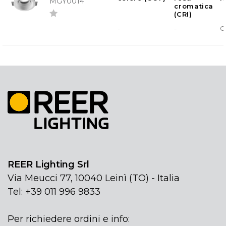
MGY0014
cromatica
(CRI)
-
-
G
REER Lighting Srl
Via Meucci 77, 10040 Leinì (TO) - Italia
Tel: +39 011 996 9833
Per richiedere ordini e info: