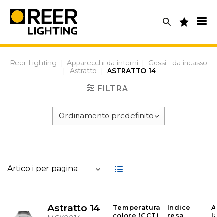
Skip
to
content
Reer Lighting
|
Apparecchi da interni
|
Gessi - da incasso
|
Astratto
|
ASTRATTO 14
FILTRA
Articoli per pagina:
Astratto 14
Temperatura
Indice
A
colore (CCT)
resa
l