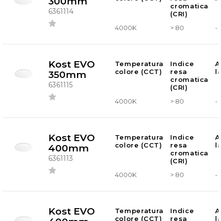
300mm
cromatica
6361114
(CRI)
4000K
> 80
-
Kost EVO
Temperatura
Indice
A
colore (CCT)
resa
l
350mm
cromatica
6361115
(CRI)
4000K
> 80
-
Kost EVO
Temperatura
Indice
A
colore (CCT)
resa
l
400mm
cromatica
6361113
(CRI)
4000K
> 80
-
Kost EVO
Temperatura
Indice
A
colore (CCT)
resa
l