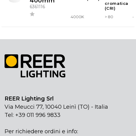
400mm
cromatica
6361116
(CRI)
4000K
> 80
-
REER Lighting Srl
Via Meucci 77, 10040 Leinì (TO) - Italia
Tel: +39 011 996 9833
Per richiedere ordini e info: