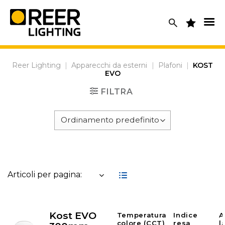
Skip
to
content
Reer Lighting
|
Apparecchi da esterni
|
Plafoni
|
KOST
EVO
FILTRA
Articoli per pagina:
Kost EVO
Temperatura
Indice
A
colore (CCT)
resa
l