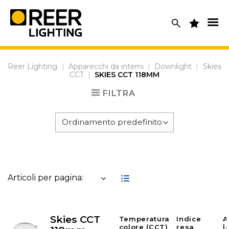
Skip
to
content
Reer Lighting
|
Apparecchi da interni
|
Downlight
|
Skies
CCT
|
SKIES CCT 118MM
FILTRA
Articoli per pagina:
Skies CCT
Temperatura
Indice
A
colore (CCT)
resa
l