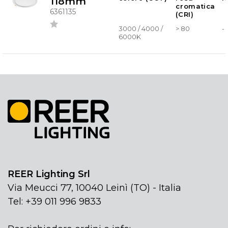
118mm
cromatica
6361135
(CRI)
3000 / 4000 /
> 80
-
6000K
REER Lighting Srl
Via Meucci 77, 10040 Leinì (TO) - Italia
Tel: +39 011 996 9833