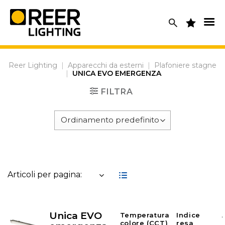
Skip
to
content
Reer Lighting
|
Apparecchi da esterni
|
Plafoniere stagne
|
UNICA EVO EMERGENZA
FILTRA
Articoli per pagina:
Unica EVO
Temperatura
Indice
colore (CCT)
resa