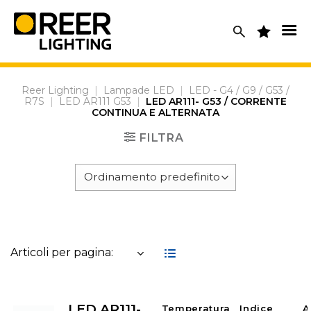
Skip
to
content
Reer Lighting
|
Lampade LED
|
LED - G4 / G9 / G53 /
R7S
|
LED AR111 G53
|
LED AR111- G53 / CORRENTE
CONTINUA E ALTERNATA
FILTRA
Articoli per pagina:
LED AR111-
Temperatura
Indice
A