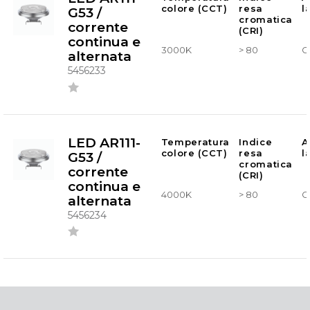
colore (CCT)
resa
l
G53 /
cromatica
corrente
(CRI)
continua e
3000K
> 80
G
alternata
5456233
LED AR111-
Temperatura
Indice
A
colore (CCT)
resa
l
G53 /
cromatica
corrente
(CRI)
continua e
4000K
> 80
G
alternata
5456234