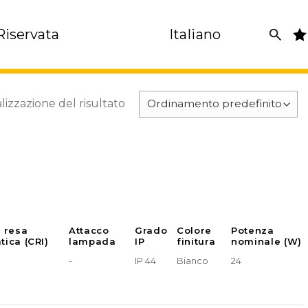
Riservata
Italiano
lizzazione del risultato
e resa
Attacco
Grado
Colore
Potenza
tica (CRI)
lampada
IP
finitura
nominale (W)
-
IP 44
Bianco
24