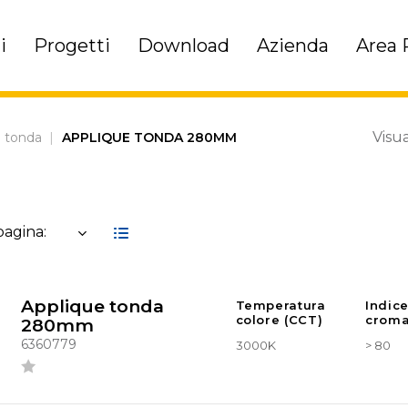
i
Progetti
Download
Azienda
Area 
Visua
e tonda
|
APPLIQUE TONDA 280MM
 pagina:
Applique tonda
Temperatura
Indic
colore (CCT)
croma
280mm
6360779
3000K
> 80