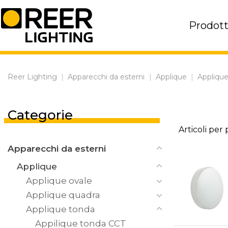
Skip
to
Prodott
content
Reer Lighting
|
Apparecchi da esterni
|
Applique
|
Appliqu
Categorie
Articoli per
Apparecchi da esterni
Applique
Applique ovale
Applique quadra
Applique tonda
Appilique tonda CCT