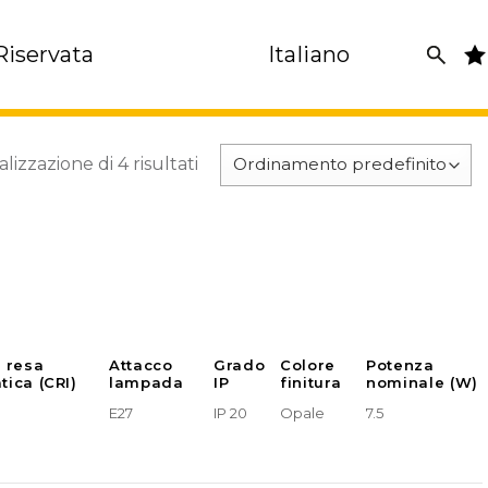
Riservata
Italiano
alizzazione di 4 risultati
e resa
Attacco
Grado
Colore
Potenza
tica (CRI)
lampada
IP
finitura
nominale (W)
E27
IP 20
Opale
7.5