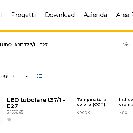
i
Progetti
Download
Azienda
Area 
Visu
TUBOLARE T37/1 - E27
 pagina:
LED tubolare t37/1 -
Temperatura
Indic
colore (CCT)
croma
E27
5455865
4000K
> 80