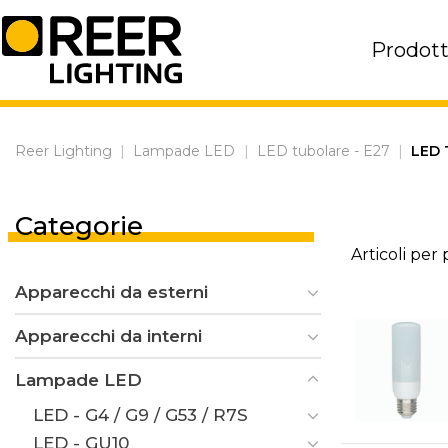
Skip
to
Prodott
content
Reer Lighting
|
Lampade LED
|
LED tubolare - E27
|
LED 
Categorie
Articoli per
Apparecchi da esterni
Apparecchi da interni
Lampade LED
LED - G4 / G9 / G53 / R7S
LED - GU10