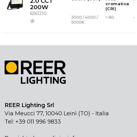
2.0 CCT
cromatica
200W
(CRI)
6361210
3000 / 4000 /
> 80
-
5000K
REER Lighting Srl
Via Meucci 77, 10040 Leinì (TO) - Italia
Tel: +39 011 996 9833