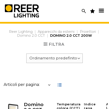
Skip
to
content
Reer Lighting
|
Apparecchi da esterni
|
Proiettori
|
Domino 2.0 CCT
|
DOMINO 2.0 CCT 200W
FILTRA
Articoli per pagina:
Domino
Temperatura
Indice
A
colore (CCT)
resa
l