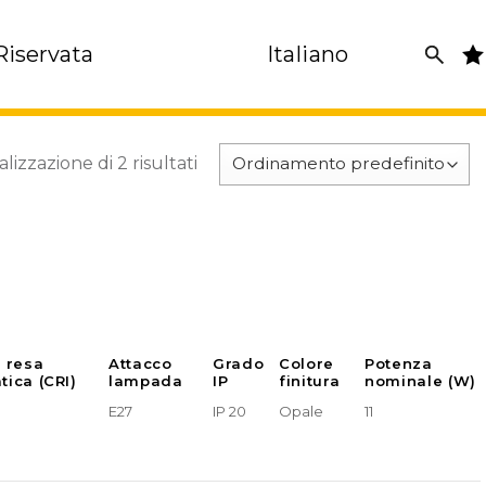
Riservata
Italiano
alizzazione di 2 risultati
e resa
Attacco
Grado
Colore
Potenza
tica (CRI)
lampada
IP
finitura
nominale (W)
E27
IP 20
Opale
11