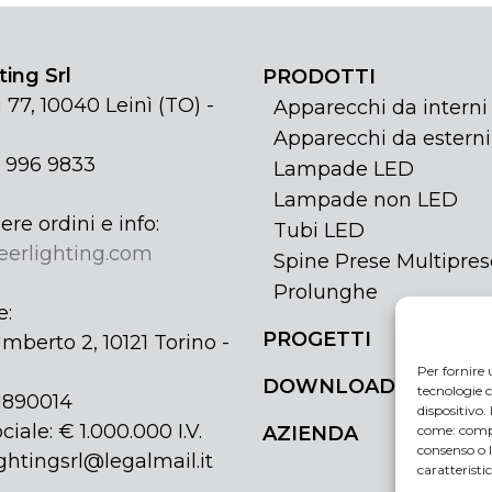
ing Srl
PRODOTTI
 77, 10040 Leinì (TO) -
Apparecchi da interni
Apparecchi da esterni
1 996 9833
Lampade LED
Lampade non LED
ere ordini e info:
Tubi LED
eerlighting.com
Spine Prese Multipres
Prolunghe
e:
PROGETTI
mberto 2, 10121 Torino -
Per fornire 
DOWNLOAD
tecnologie c
31890014
dispositivo.
ciale: € 1.000.000 I.V.
come: compo
AZIENDA
consenso o 
ghtingsrl@legalmail.it
caratteristi