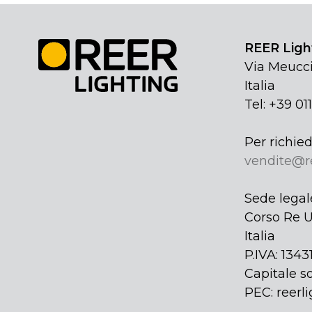
REER Light
Via Meucci
Italia
Tel: +39 01
Per richied
vendite@r
Sede legal
Corso Re U
Italia
P.IVA: 134
Capitale so
PEC: reerli