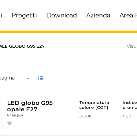
i
Progetti
Download
Azienda
Area 
Visu
ALE GLOBO G95 E27
 pagina:
LED globo G95
Temperatura
Indic
colore (CCT)
croma
opale E27
5456158
2700K
> 80