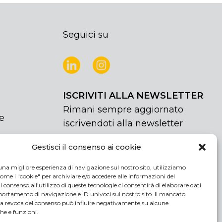
Seguici su
ISCRIVITI ALLA NEWSLETTER
Rimani sempre aggiornato
e
iscrivendoti alla newsletter
Gestisci il consenso ai cookie
NEWSLETTER
If
Iscriviti
you
una migliore esperienza di navigazione sul nostro sito, utilizziamo
are
Acconsento al trattamento dei miei
ome i "cookie" per archiviare e/o accedere alle informazioni del
human,
 Il consenso all'utilizzo di queste tecnologie ci consentirà di elaborare dati
dati personali
rtamento di navigazione e ID univoci sul nostro sito. Il mancato
leave
la revoca del consenso può influire negativamente su alcune
this
che e funzioni.