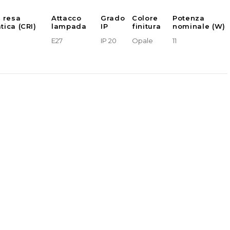
e resa
Attacco
Grado
Colore
Potenza
tica (CRI)
lampada
IP
finitura
nominale (W)
E27
IP 20
Opale
11