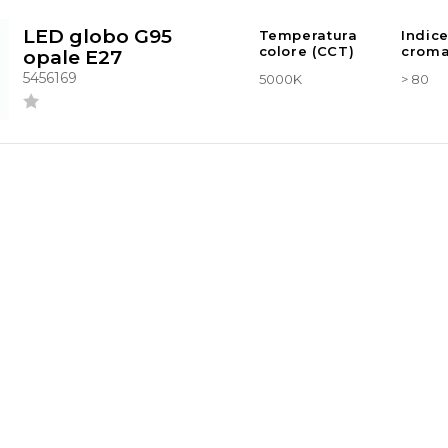
LED globo G95
Temperatura
Indic
colore (CCT)
croma
opale E27
5456169
5000K
> 80