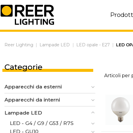
Skip
to
Prodott
content
Reer Lighting
|
Lampade LED
|
LED opale - E27
|
LED OP
Categorie
Articoli per
Apparecchi da esterni
Apparecchi da interni
Lampade LED
LED - G4 / G9 / G53 / R7S
LED - GU10