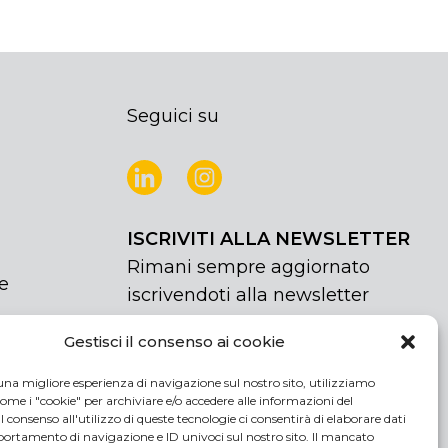
Seguici su
ISCRIVITI ALLA NEWSLETTER
Rimani sempre aggiornato
e
iscrivendoti alla newsletter
Gestisci il consenso ai cookie
NEWSLETTER
If
Iscriviti
you
una migliore esperienza di navigazione sul nostro sito, utilizziamo
are
Acconsento al trattamento dei miei
ome i "cookie" per archiviare e/o accedere alle informazioni del
human,
 Il consenso all'utilizzo di queste tecnologie ci consentirà di elaborare dati
dati personali
rtamento di navigazione e ID univoci sul nostro sito. Il mancato
leave