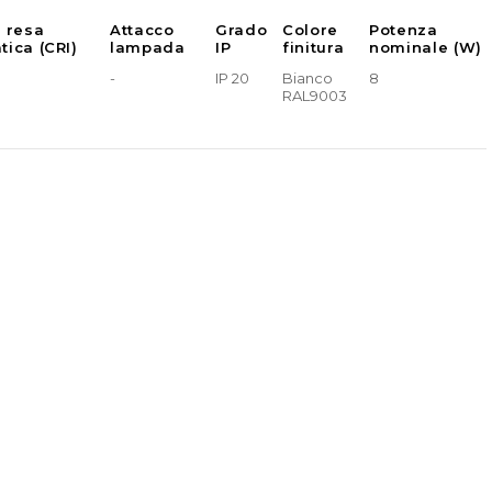
e resa
Attacco
Grado
Colore
Potenza
tica (CRI)
lampada
IP
finitura
nominale (W)
-
IP 20
Bianco
8
RAL9003