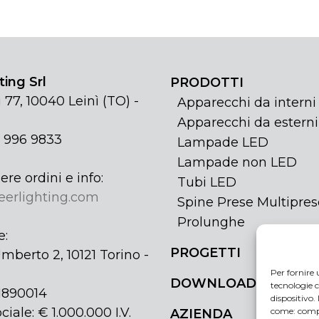
ing Srl
PRODOTTI
 77, 10040 Leinì (TO) -
Apparecchi da interni
Apparecchi da esterni
1 996 9833
Lampade LED
Lampade non LED
ere ordini e info:
Tubi LED
eerlighting.com
Spine Prese Multipres
Prolunghe
e:
PROGETTI
mberto 2, 10121 Torino -
Per fornire 
DOWNLOAD
tecnologie c
31890014
dispositivo.
ciale: € 1.000.000 I.V.
come: compo
AZIENDA