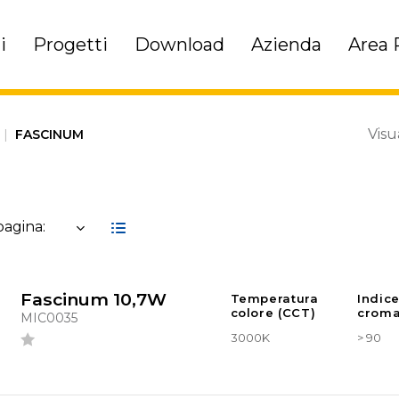
i
Progetti
Download
Azienda
Area 
Visu
|
FASCINUM
 pagina:
Fascinum 10,7W
Temperatura
Indic
colore (CCT)
croma
MIC0035
3000K
> 90