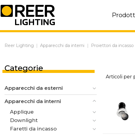
Skip
to
Prodott
content
Reer Lighting
|
Apparecchi da interni
|
Proiettori da incasso
Categorie
Articoli per
Apparecchi da esterni
Apparecchi da interni
Applique
Downlight
Faretti da incasso