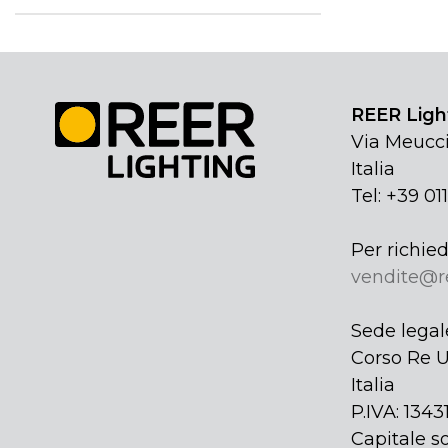
REER Light
Via Meucci
Italia
Tel: +39 01
Per richied
vendite@r
Sede legal
Corso Re U
Italia
P.IVA: 134
Capitale so