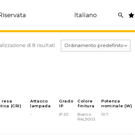
Riservata
Italiano
alizzazione di 8 risultati
e resa
Attacco
Grado
Colore
Potenza
tica (CRI)
lampada
IP
finitura
nominale (W)
-
IP 20
Bianco
10.7
RAL9003