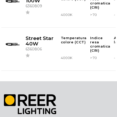
100W
cromatica
6360809
(CRI)
4000K
> 70
-
Street Star
Temperatura
Indice
A
colore (CCT)
resa
l
40W
cromatica
6360806
(CRI)
4000K
> 70
-