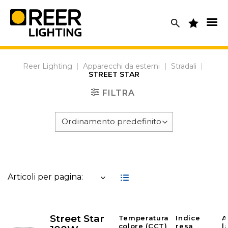
Skip
to
content
Reer Lighting
|
Apparecchi da esterni
|
Stradali
|
STREET STAR
FILTRA
Articoli per pagina:
Street Star
Temperatura
Indice
A
colore (CCT)
resa
l