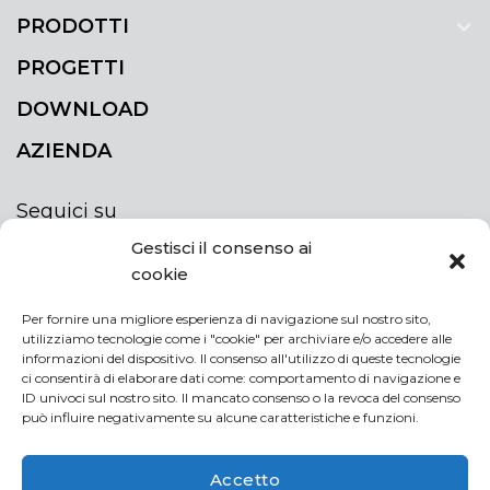
PRODOTTI
PROGETTI
DOWNLOAD
AZIENDA
Seguici su
Gestisci il consenso ai
cookie
Per fornire una migliore esperienza di navigazione sul nostro sito,
utilizziamo tecnologie come i "cookie" per archiviare e/o accedere alle
ISCRIVITI ALLA NEWSLETTER
informazioni del dispositivo. Il consenso all'utilizzo di queste tecnologie
Rimani sempre aggiornato iscrivendoti alla
ci consentirà di elaborare dati come: comportamento di navigazione e
ID univoci sul nostro sito. Il mancato consenso o la revoca del consenso
newsletter
può influire negativamente su alcune caratteristiche e funzioni.
NEWSLETTER
If
Accetto
you