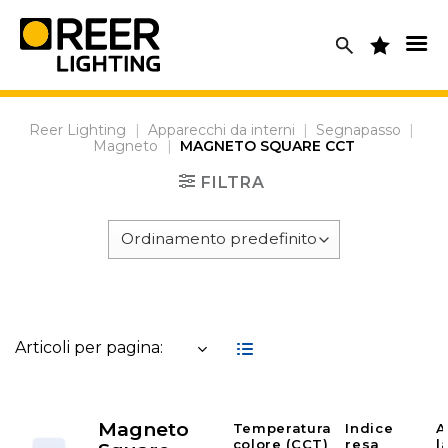
Skip
to
content
Reer Lighting
|
Apparecchi da interni
|
Segnapasso
|
Magneto
|
MAGNETO SQUARE CCT
FILTRA
Articoli per pagina:
Magneto
Temperatura
Indice
A
colore (CCT)
resa
l