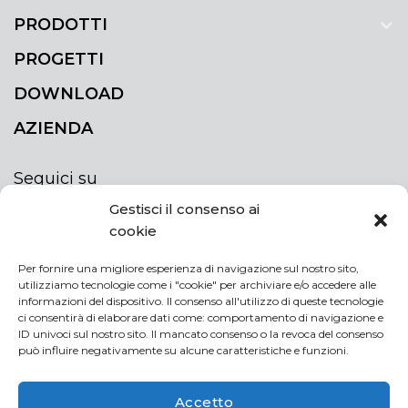
PRODOTTI
PROGETTI
DOWNLOAD
AZIENDA
Seguici su
Gestisci il consenso ai
cookie
Per fornire una migliore esperienza di navigazione sul nostro sito,
utilizziamo tecnologie come i "cookie" per archiviare e/o accedere alle
ISCRIVITI ALLA NEWSLETTER
informazioni del dispositivo. Il consenso all'utilizzo di queste tecnologie
Rimani sempre aggiornato iscrivendoti alla
ci consentirà di elaborare dati come: comportamento di navigazione e
ID univoci sul nostro sito. Il mancato consenso o la revoca del consenso
newsletter
può influire negativamente su alcune caratteristiche e funzioni.
NEWSLETTER
If
Accetto