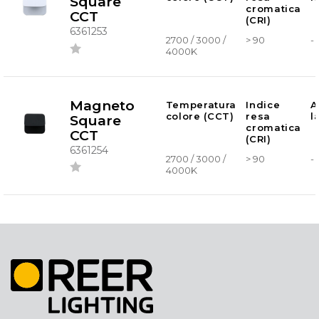
Square
cromatica
CCT
(CRI)
6361253
2700 / 3000 /
> 90
-
4000K
Magneto
Temperatura
Indice
A
colore (CCT)
resa
l
Square
cromatica
CCT
(CRI)
6361254
2700 / 3000 /
> 90
-
4000K