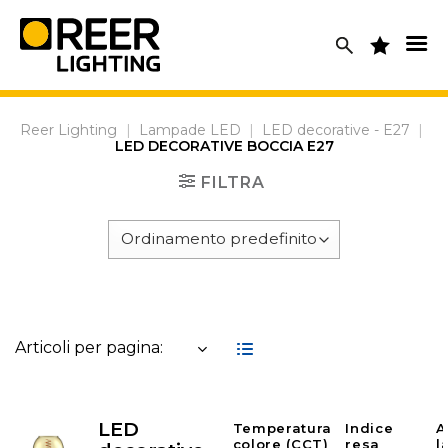
Skip
to
content
Reer Lighting
|
Lampade LED
|
LED decorative - E27
|
LED DECORATIVE BOCCIA E27
FILTRA
Articoli per pagina:
LED
Temperatura
Indice
A
colore (CCT)
resa
l