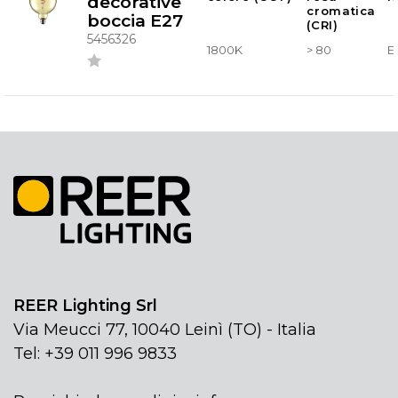
decorative
cromatica
boccia E27
(CRI)
5456326
1800K
> 80
E
REER Lighting Srl
Via Meucci 77, 10040 Leinì (TO) - Italia
Tel: +39 011 996 9833