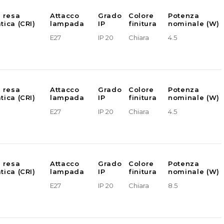
e resa
Attacco
Grado
Colore
Potenza
tica (CRI)
lampada
IP
finitura
nominale (W)
E27
IP 20
Chiara
4.5
e resa
Attacco
Grado
Colore
Potenza
tica (CRI)
lampada
IP
finitura
nominale (W)
E27
IP 20
Chiara
4.5
e resa
Attacco
Grado
Colore
Potenza
tica (CRI)
lampada
IP
finitura
nominale (W)
E27
IP 20
Chiara
8.5