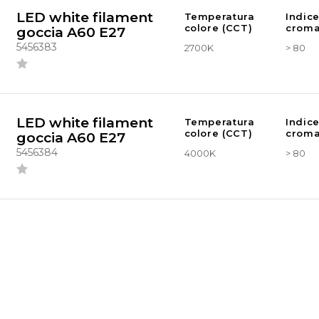
LED white filament
Temperatura
Indic
colore (CCT)
croma
goccia A60 E27
5456383
2700K
> 80
LED white filament
Temperatura
Indic
colore (CCT)
croma
goccia A60 E27
5456384
4000K
> 80