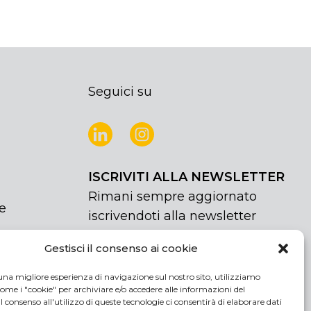
Seguici su
ISCRIVITI ALLA NEWSLETTER
Rimani sempre aggiornato
e
iscrivendoti alla newsletter
Gestisci il consenso ai cookie
NEWSLETTER
If
Iscriviti
you
una migliore esperienza di navigazione sul nostro sito, utilizziamo
are
Acconsento al trattamento dei miei
ome i "cookie" per archiviare e/o accedere alle informazioni del
human,
 Il consenso all'utilizzo di queste tecnologie ci consentirà di elaborare dati
dati personali