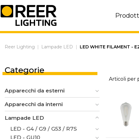
Skip
to
Prodott
content
Reer Lighting
|
Lampade LED
|
LED WHITE FILAMENT - E
Categorie
Articoli per
Apparecchi da esterni
Apparecchi da interni
Lampade LED
LED - G4 / G9 / G53 / R7S
LED - GU10