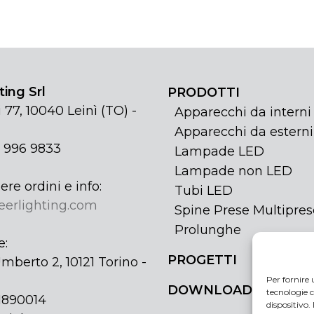
ing Srl
PRODOTTI
 77, 10040 Leinì (TO) -
Apparecchi da interni
Apparecchi da esterni
1 996 9833
Lampade LED
Lampade non LED
ere ordini e info:
Tubi LED
eerlighting.com
Spine Prese Multipres
Prolunghe
e:
PROGETTI
mberto 2, 10121 Torino -
Per fornire 
DOWNLOAD
tecnologie c
31890014
dispositivo.