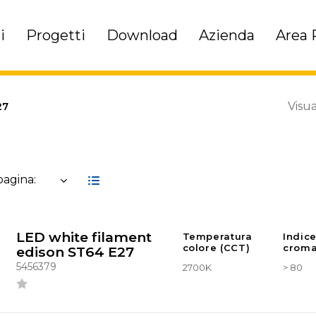
i
Progetti
Download
Azienda
Area 
Visua
27
 pagina:
LED white filament
Temperatura
Indic
colore (CCT)
croma
edison ST64 E27
5456379
2700K
> 80