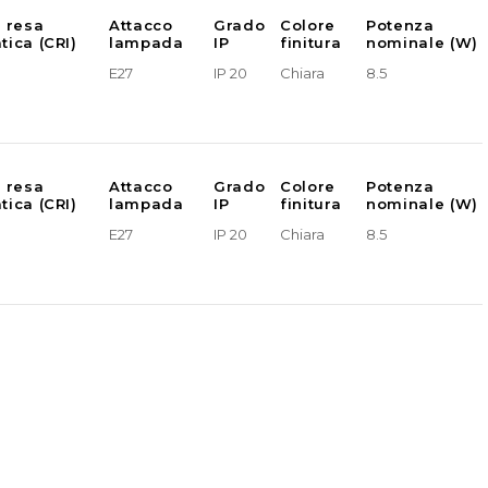
e resa
Attacco
Grado
Colore
Potenza
tica (CRI)
lampada
IP
finitura
nominale (W)
E27
IP 20
Chiara
8.5
e resa
Attacco
Grado
Colore
Potenza
tica (CRI)
lampada
IP
finitura
nominale (W)
E27
IP 20
Chiara
8.5