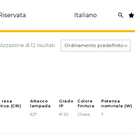
Riservata
Italiano
lizzazione di 12 risultati
e resa
Attacco
Grado
Colore
Potenza
tica (CRI)
lampada
IP
finitura
nominale (W)
E27
IP 20
Chiara
7