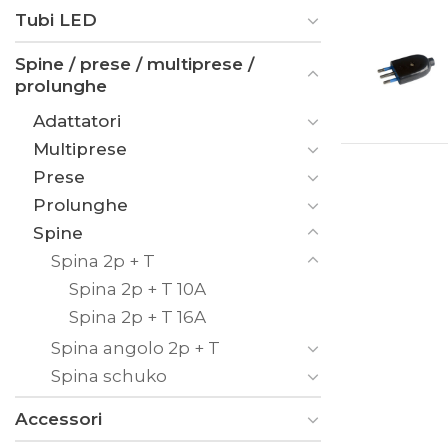
Tubi LED
Spine / prese / multiprese /
prolunghe
Adattatori
Multiprese
Prese
Prolunghe
Spine
Spina 2p + T
Spina 2p + T 10A
Spina 2p + T 16A
Spina angolo 2p + T
Spina schuko
Accessori