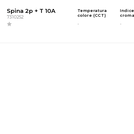
Spina 2p + T 10A
Temperatura
Indic
colore (CCT)
croma
7310252
-
-