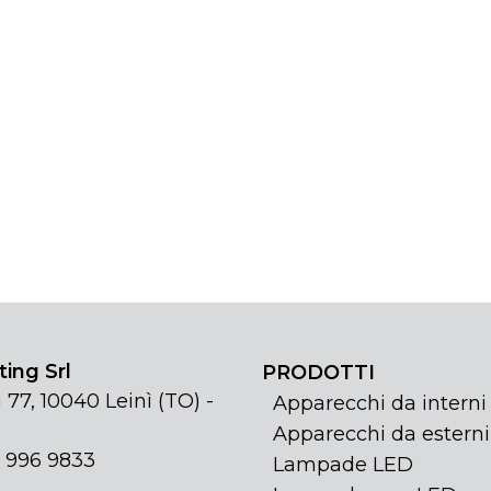
ing Srl
PRODOTTI
 77, 10040 Leinì (TO) -
Apparecchi da interni
Apparecchi da esterni
1 996 9833
Lampade LED