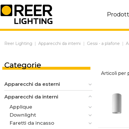
Skip
to
Prodott
content
Reer Lighting
|
Apparecchi da interni
|
Gessi - a plafone
|
A
Categorie
Articoli per
Apparecchi da esterni
Apparecchi da interni
Applique
Downlight
Faretti da incasso