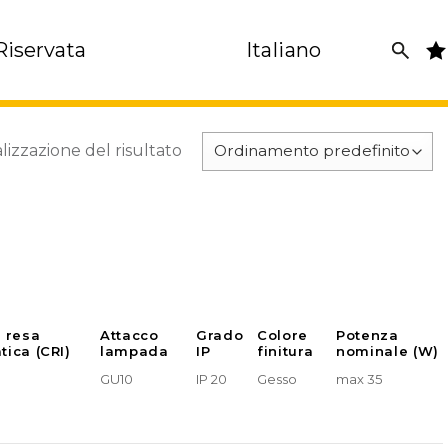
Riservata
Italiano
lizzazione del risultato
e resa
Attacco
Grado
Colore
Potenza
tica (CRI)
lampada
IP
finitura
nominale (W)
GU10
IP 20
Gesso
max 35