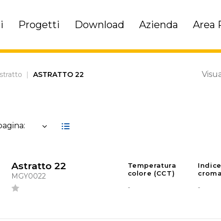
i
Progetti
Download
Azienda
Area 
Visua
stratto
|
ASTRATTO 22
 pagina:
Astratto 22
Temperatura
Indic
colore (CCT)
croma
MGY0022
-
-