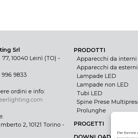
ing Srl
PRODOTTI
 77, 10040 Leinì (TO) -
Apparecchi da interni
Apparecchi da esterni
1 996 9833
Lampade LED
Lampade non LED
ere ordini e info:
Tubi LED
eerlighting.com
Spine Prese Multipres
Prolunghe
e:
PROGETTI
mberto 2, 10121 Torino -
Per fornire 
DOWNLOAD