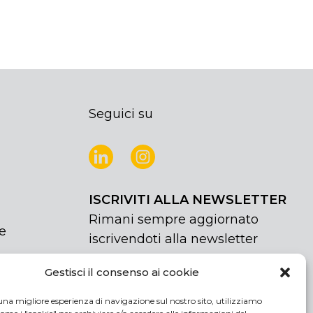
Seguici su
ISCRIVITI ALLA NEWSLETTER
Rimani sempre aggiornato
e
iscrivendoti alla newsletter
Gestisci il consenso ai cookie
NEWSLETTER
If
Iscriviti
you
una migliore esperienza di navigazione sul nostro sito, utilizziamo
are