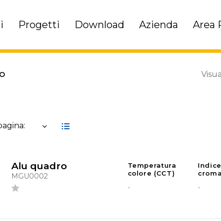
i
Progetti
Download
Azienda
Area 
Visua
SO
 pagina:
Alu quadro
Temperatura
Indic
colore (CCT)
croma
MGU0002
-
-