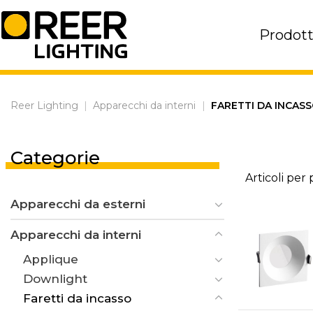
Skip
to
Prodott
content
Reer Lighting
|
Apparecchi da interni
|
FARETTI DA INCAS
Categorie
Articoli per
Apparecchi da esterni
Apparecchi da interni
Applique
Downlight
Faretti da incasso