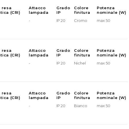
e resa
Attacco
Grado
Colore
Potenza
tica (CRI)
lampada
IP
finitura
nominale (W)
-
IP 20
Cromo
max 50
e resa
Attacco
Grado
Colore
Potenza
tica (CRI)
lampada
IP
finitura
nominale (W)
-
IP 20
Nichel
max 50
e resa
Attacco
Grado
Colore
Potenza
tica (CRI)
lampada
IP
finitura
nominale (W)
-
IP 20
Bianco
max 50