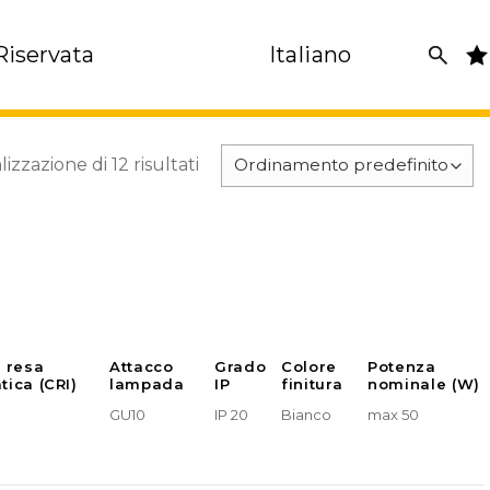
Riservata
Italiano
lizzazione di 12 risultati
e resa
Attacco
Grado
Colore
Potenza
tica (CRI)
lampada
IP
finitura
nominale (W)
GU10
IP 20
Bianco
max 50