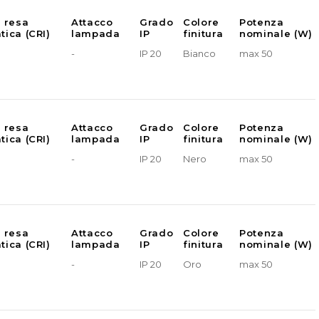
e resa
Attacco
Grado
Colore
Potenza
tica (CRI)
lampada
IP
finitura
nominale (W)
-
IP 20
Bianco
max 50
e resa
Attacco
Grado
Colore
Potenza
tica (CRI)
lampada
IP
finitura
nominale (W)
-
IP 20
Nero
max 50
e resa
Attacco
Grado
Colore
Potenza
tica (CRI)
lampada
IP
finitura
nominale (W)
-
IP 20
Oro
max 50