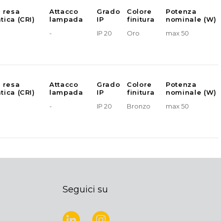
e resa
Attacco
Grado
Colore
Potenza
tica (CRI)
lampada
IP
finitura
nominale (W)
-
IP 20
Oro
max 50
e resa
Attacco
Grado
Colore
Potenza
tica (CRI)
lampada
IP
finitura
nominale (W)
-
IP 20
Bronzo
max 50
Seguici su