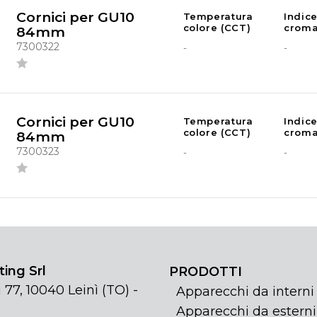
Cornici per GU10
Temperatura
Indic
colore (CCT)
croma
84mm
7300322
-
-
Cornici per GU10
Temperatura
Indic
colore (CCT)
croma
84mm
7300323
-
-
ing Srl
PRODOTTI
 77, 10040 Leinì (TO) -
Apparecchi da interni
Apparecchi da esterni