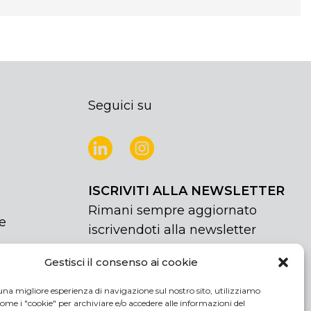
Seguici su
ISCRIVITI ALLA NEWSLETTER
Rimani sempre aggiornato
e
iscrivendoti alla newsletter
Gestisci il consenso ai cookie
NEWSLETTER
If
Iscriviti
you
una migliore esperienza di navigazione sul nostro sito, utilizziamo
are
Acconsento al trattamento dei miei
ome i "cookie" per archiviare e/o accedere alle informazioni del