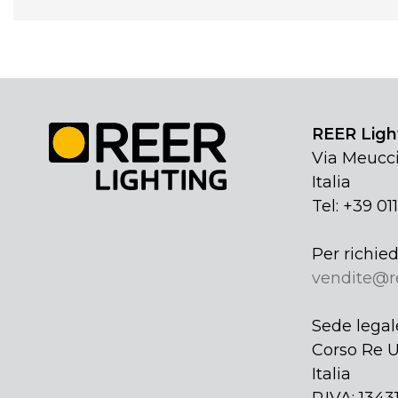
REER Light
Via Meucci
Italia
Tel: +39 01
Per richied
vendite@r
Sede legal
Corso Re U
Italia
P.IVA: 134