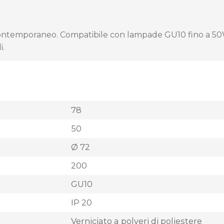
 contemporaneo. Compatibile con lampade GU10 fino a 50W,
i.
78
50
Ø 72
200
GU10
IP 20
Verniciato a polveri di poliestere