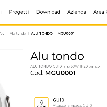
i
Progetti
Download
Azienda
Area 
Alu
|
Alu tondo
|
ALU TONDO
|
MGU0001
Alu tondo
ALU TONDO GU10 max 50W IP20 bianco
Cod.
MGU0001
GU10
Attacco lampada: GU10