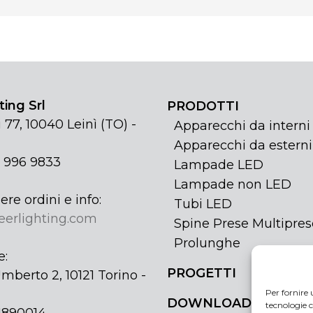
ing Srl
PRODOTTI
 77, 10040 Leinì (TO) -
Apparecchi da interni
Apparecchi da esterni
1 996 9833
Lampade LED
Lampade non LED
ere ordini e info:
Tubi LED
eerlighting.com
Spine Prese Multipres
Prolunghe
e:
PROGETTI
mberto 2, 10121 Torino -
Per fornire 
DOWNLOAD
tecnologie c
31890014