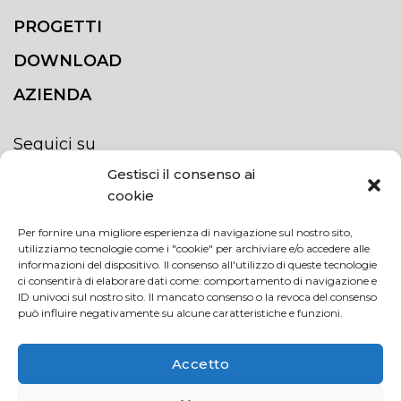
PROGETTI
DOWNLOAD
AZIENDA
Seguici su
Gestisci il consenso ai
cookie
Per fornire una migliore esperienza di navigazione sul nostro sito,
utilizziamo tecnologie come i "cookie" per archiviare e/o accedere alle
ISCRIVITI ALLA NEWSLETTER
informazioni del dispositivo. Il consenso all'utilizzo di queste tecnologie
Rimani sempre aggiornato iscrivendoti alla
ci consentirà di elaborare dati come: comportamento di navigazione e
ID univoci sul nostro sito. Il mancato consenso o la revoca del consenso
newsletter
può influire negativamente su alcune caratteristiche e funzioni.
NEWSLETTER
If
Accetto
you
are
Acconsento al trattamento dei miei dati personali