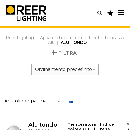
Skip
to
content
Reer Lighting
|
Apparecchi da interni
|
Faretti da incasso
|
Alu
|
ALU TONDO
FILTRA
Articoli per pagina:
Alu tondo
Temperatura
Indice
A
colore (CCT)
resa
l