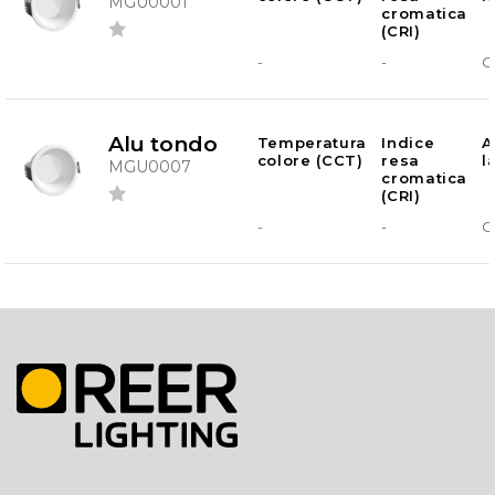
MGU0001
cromatica
(CRI)
-
-
G
Alu tondo
Temperatura
Indice
A
colore (CCT)
resa
l
MGU0007
cromatica
(CRI)
-
-
G