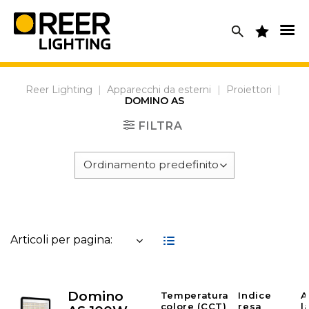
Skip
to
content
Reer Lighting
|
Apparecchi da esterni
|
Proiettori
|
DOMINO AS
FILTRA
Articoli per pagina:
Domino
Temperatura
Indice
A
colore (CCT)
resa
l