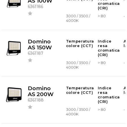
AS 100W
cromatica
6361186
(CRI)
3000 / 3500 /
> 80
-
4000K
Domino
Temperatura
Indice
A
colore (CCT)
resa
l
AS 150W
cromatica
6361187
(CRI)
3000 / 3500 /
> 80
-
4000K
Domino
Temperatura
Indice
A
colore (CCT)
resa
l
AS 200W
cromatica
6361188
(CRI)
3000 / 3500 /
> 80
-
4000K