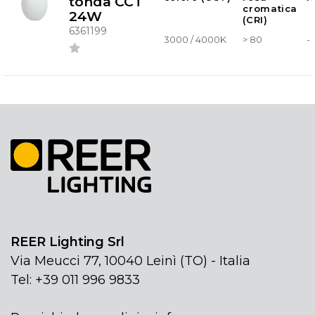
tonda CCT
cromatica
24W
(CRI)
6361199
3000 / 4000K
> 80
-
REER Lighting Srl
Via Meucci 77, 10040 Leinì (TO) - Italia
Tel: +39 011 996 9833