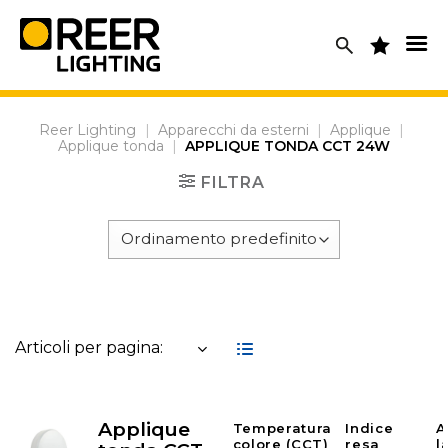
Skip
to
content
Reer Lighting
|
Apparecchi da esterni
|
Applique
|
Applique tonda
|
APPLIQUE TONDA CCT 24W
FILTRA
Articoli per pagina:
Applique
Temperatura
Indice
A
colore (CCT)
resa
l