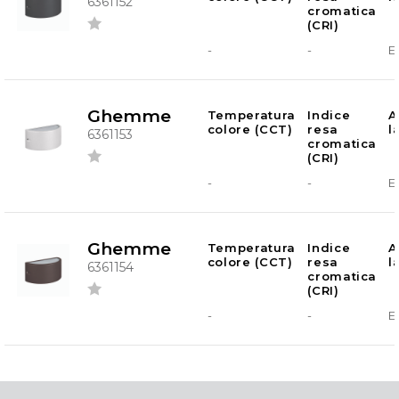
6361152
cromatica
(CRI)
-
-
E
Ghemme
Temperatura
Indice
A
colore (CCT)
resa
l
6361153
cromatica
(CRI)
-
-
E
Ghemme
Temperatura
Indice
A
colore (CCT)
resa
l
6361154
cromatica
(CRI)
-
-
E