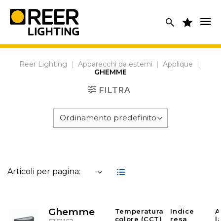
Skip
to
content
Reer Lighting
|
Apparecchi da esterni
|
Applique
|
GHEMME
FILTRA
Articoli per pagina:
Ghemme
Temperatura
Indice
A
colore (CCT)
resa
l