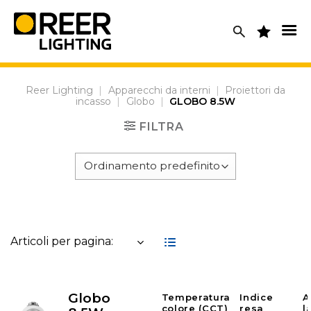
Skip
to
content
Reer Lighting
|
Apparecchi da interni
|
Proiettori da
incasso
|
Globo
|
GLOBO 8.5W
FILTRA
Articoli per pagina:
Globo
Temperatura
Indice
A
colore (CCT)
resa
l