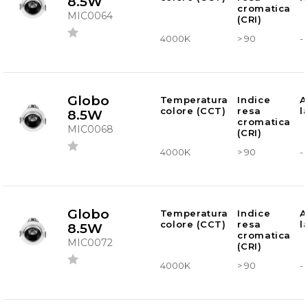
8.5W
cromatica
MIC0064
(CRI)
4000K
> 90
-
Globo
Temperatura
Indice
A
colore (CCT)
resa
l
8.5W
cromatica
MIC0068
(CRI)
4000K
> 90
-
Globo
Temperatura
Indice
A
colore (CCT)
resa
l
8.5W
cromatica
MIC0072
(CRI)
4000K
> 90
-