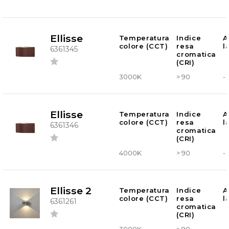
Ellisse
Temperatura
Indice
A
colore (CCT)
resa
l
6361345
cromatica
(CRI)
3000K
> 90
-
Ellisse
Temperatura
Indice
A
colore (CCT)
resa
l
6361346
cromatica
(CRI)
4000K
> 90
-
Ellisse 2
Temperatura
Indice
A
colore (CCT)
resa
l
6361261
cromatica
(CRI)