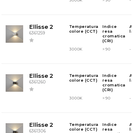
3000K
> 90
-
Ellisse 2
Temperatura
Indice
A
colore (CCT)
resa
l
6361259
cromatica
(CRI)
3000K
> 90
-
Ellisse 2
Temperatura
Indice
A
colore (CCT)
resa
l
6361260
cromatica
(CRI)
3000K
> 90
-
Ellisse 2
Temperatura
Indice
A
colore (CCT)
resa
l
6361306