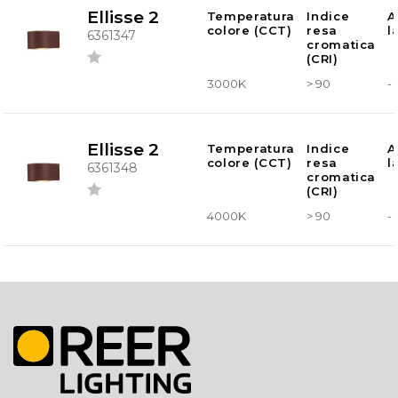
Ellisse 2
Temperatura
Indice
A
colore (CCT)
resa
l
6361347
cromatica
(CRI)
3000K
> 90
-
Ellisse 2
Temperatura
Indice
A
colore (CCT)
resa
l
6361348
cromatica
(CRI)
4000K
> 90
-