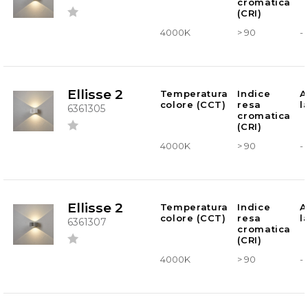
cromatica
(CRI)
4000K
> 90
-
Ellisse 2
Temperatura
Indice
A
colore (CCT)
resa
l
6361305
cromatica
(CRI)
4000K
> 90
-
Ellisse 2
Temperatura
Indice
A
colore (CCT)
resa
l
6361307
cromatica
(CRI)
4000K
> 90
-