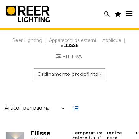
Skip
to
content
Reer Lighting
|
Apparecchi da esterni
|
Applique
|
ELLISSE
FILTRA
Articoli per pagina:
Ellisse
Temperatura
Indice
A
colore (CCT)
resa
l