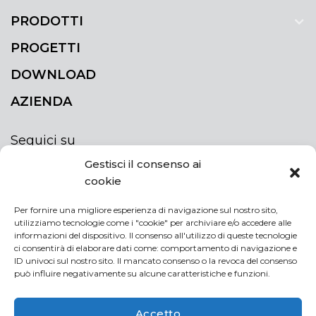
PRODOTTI
PROGETTI
DOWNLOAD
AZIENDA
Seguici su
Gestisci il consenso ai
cookie
Per fornire una migliore esperienza di navigazione sul nostro sito,
utilizziamo tecnologie come i "cookie" per archiviare e/o accedere alle
ISCRIVITI ALLA NEWSLETTER
informazioni del dispositivo. Il consenso all'utilizzo di queste tecnologie
Rimani sempre aggiornato iscrivendoti alla
ci consentirà di elaborare dati come: comportamento di navigazione e
ID univoci sul nostro sito. Il mancato consenso o la revoca del consenso
newsletter
può influire negativamente su alcune caratteristiche e funzioni.
NEWSLETTER
If
Accetto