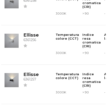
6361258
cromatica
(CRI)
3000K
> 90
-
Ellisse
Temperatura
Indice
A
colore (CCT)
resa
l
6361256
cromatica
(CRI)
3000K
> 90
-
Ellisse
Temperatura
Indice
A
colore (CCT)
resa
l
6361257
cromatica
(CRI)
3000K
> 90
-