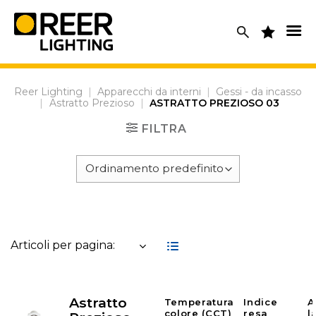
Skip
to
content
Reer Lighting
|
Apparecchi da interni
|
Gessi - da incasso
|
Astratto Prezioso
|
ASTRATTO PREZIOSO 03
FILTRA
Articoli per pagina:
Astratto
Temperatura
Indice
A
colore (CCT)
resa
l