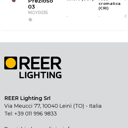
Prezioso
cromatica
03
(CRI)
MGY0035
-
-
G
REER Lighting Srl
Via Meucci 77, 10040 Leinì (TO) - Italia
Tel: +39 011 996 9833