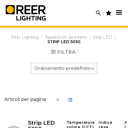
Skip
to
content
Reer Lighting
|
Apparecchi da interni
|
Strip LED
|
STRIP LED 5050
FILTRA
Articoli per pagina:
Strip LED
Temperatura
Indice
A
colore (CCT)
resa
l