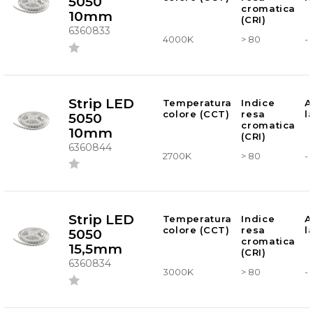
5050
cromatica
10mm
(CRI)
6360833
4000K
> 80
-
Strip LED
Temperatura
Indice
A
colore (CCT)
resa
l
5050
cromatica
10mm
(CRI)
6360844
2700K
> 80
-
Strip LED
Temperatura
Indice
A
colore (CCT)
resa
l
5050
cromatica
15,5mm
(CRI)
6360834
3000K
> 80
-