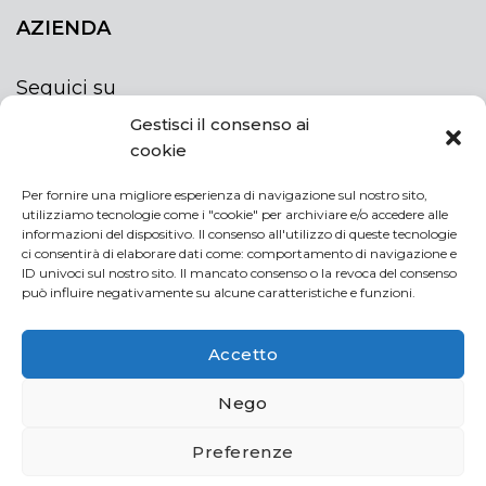
AZIENDA
Seguici su
Gestisci il consenso ai
cookie
Per fornire una migliore esperienza di navigazione sul nostro sito,
utilizziamo tecnologie come i "cookie" per archiviare e/o accedere alle
ISCRIVITI ALLA NEWSLETTER
informazioni del dispositivo. Il consenso all'utilizzo di queste tecnologie
Rimani sempre aggiornato iscrivendoti alla
ci consentirà di elaborare dati come: comportamento di navigazione e
ID univoci sul nostro sito. Il mancato consenso o la revoca del consenso
newsletter
può influire negativamente su alcune caratteristiche e funzioni.
NEWSLETTER
If
Accetto
you
are
Acconsento al trattamento dei miei dati personali
Nego
human,
leave
Preferenze
this