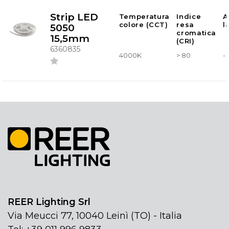
Strip LED
Temperatura
Indice
A
colore (CCT)
resa
l
5050
cromatica
15,5mm
(CRI)
6360835
4000K
> 80
-
REER Lighting Srl
Via Meucci 77, 10040 Leinì (TO) - Italia