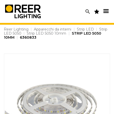
Skip
to
content
Reer Lighting
|
Apparecchi da interni
|
Strip LED
|
Strip
LED 5050
|
Strip LED 5050 10mm
|
STRIP LED 5050
10MM
|
6360833