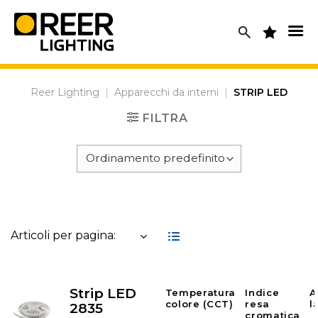
Skip
to
content
Reer Lighting
|
Apparecchi da interni
|
STRIP LED
FILTRA
Articoli per pagina:
Strip LED
Temperatura
Indice
A
colore (CCT)
resa
l
2835
cromatica