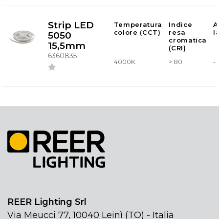
Strip LED
Temperatura
Indice
A
colore (CCT)
resa
l
5050
cromatica
15,5mm
(CRI)
6360835
4000K
> 80
-
REER Lighting Srl
Via Meucci 77, 10040 Leinì (TO) - Italia