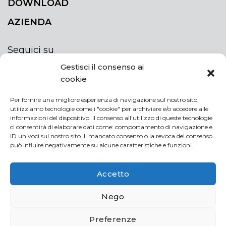
DOWNLOAD
AZIENDA
Seguici su
Gestisci il consenso ai
cookie
Per fornire una migliore esperienza di navigazione sul nostro sito,
utilizziamo tecnologie come i "cookie" per archiviare e/o accedere alle
ISCRIVITI ALLA NEWSLETTER
informazioni del dispositivo. Il consenso all'utilizzo di queste tecnologie
Rimani sempre aggiornato iscrivendoti alla
ci consentirà di elaborare dati come: comportamento di navigazione e
ID univoci sul nostro sito. Il mancato consenso o la revoca del consenso
newsletter
può influire negativamente su alcune caratteristiche e funzioni.
NEWSLETTER
If
Accetto
you
are
Acconsento al trattamento dei miei dati personali
Nego
human,
leave
Preferenze