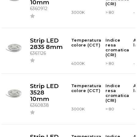
10mm
(CRI)
6360912
3000K
> 80
-
Strip LED
Temperatura
Indice
A
colore (CCT)
resa
l
2835 8mm
cromatica
6361126
(CRI)
4000K
> 80
-
Strip LED
Temperatura
Indice
A
colore (CCT)
resa
l
3528
cromatica
10mm
(CRI)
6360838
3000K
> 80
-
Strip LED
Temperatura
Indice
A