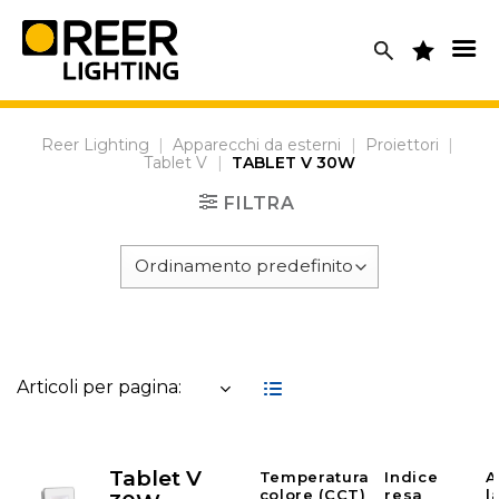
Skip
to
content
Reer Lighting
|
Apparecchi da esterni
|
Proiettori
|
Tablet V
|
TABLET V 30W
FILTRA
Articoli per pagina:
Tablet V
Temperatura
Indice
A
colore (CCT)
resa
l