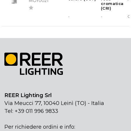
MGY0021
cromatica
(CRI)
-
-
G
REER Lighting Srl
Via Meucci 77, 10040 Leinì (TO) - Italia
Tel: +39 011 996 9833
Per richiedere ordini e info: