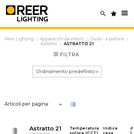
Skip
to
content
Reer Lighting
|
Apparecchi da interni
|
Gessi - a plafone
|
Astratto
|
ASTRATTO 21
FILTRA
Articoli per pagina:
Astratto 21
Temperatura
Indice
A
colore (CCT)
resa
l