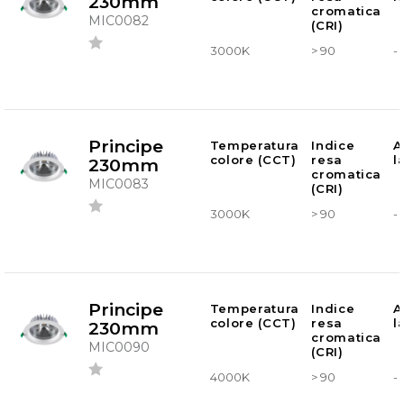
230mm
cromatica
MIC0082
(CRI)
3000K
> 90
-
Principe
Temperatura
Indice
A
colore (CCT)
resa
l
230mm
cromatica
MIC0083
(CRI)
3000K
> 90
-
Principe
Temperatura
Indice
A
colore (CCT)
resa
l
230mm
cromatica
MIC0090
(CRI)
4000K
> 90
-