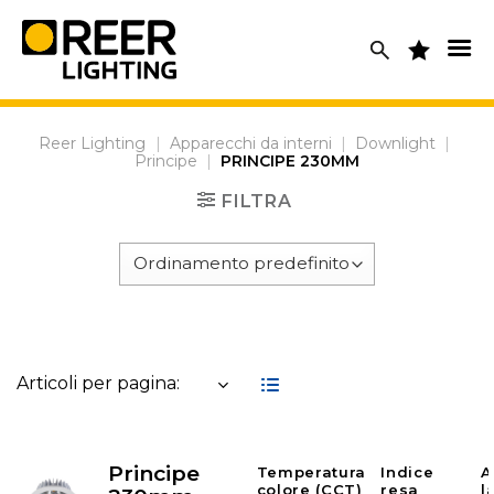
Skip
to
content
Reer Lighting
|
Apparecchi da interni
|
Downlight
|
Principe
|
PRINCIPE 230MM
FILTRA
Articoli per pagina:
Principe
Temperatura
Indice
A
colore (CCT)
resa
l