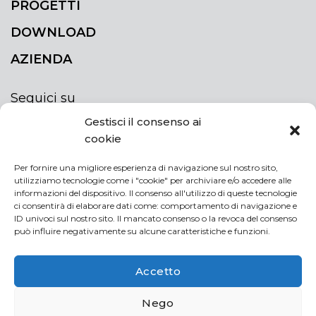
PROGETTI
DOWNLOAD
AZIENDA
Seguici su
Gestisci il consenso ai
cookie
Per fornire una migliore esperienza di navigazione sul nostro sito,
utilizziamo tecnologie come i "cookie" per archiviare e/o accedere alle
ISCRIVITI ALLA NEWSLETTER
informazioni del dispositivo. Il consenso all'utilizzo di queste tecnologie
Rimani sempre aggiornato iscrivendoti alla
ci consentirà di elaborare dati come: comportamento di navigazione e
ID univoci sul nostro sito. Il mancato consenso o la revoca del consenso
newsletter
può influire negativamente su alcune caratteristiche e funzioni.
NEWSLETTER
If
Accetto
you
are
Acconsento al trattamento dei miei dati personali
Nego
human,