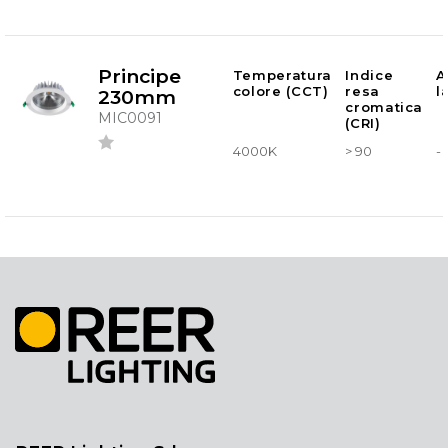
Principe
Temperatura
Indice
A
colore (CCT)
resa
l
230mm
cromatica
MIC0091
(CRI)
4000K
> 90
-